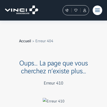
Aller
au
Nos
Favoris
Tous
contenu
conseillers
les
vous
services
guident
sont
dans
dans
votre
votre
achat
Espace
Accueil
Erreur 404
Personnel
Oups… La page que vous
cherchez n’existe plus…
Erreur 410