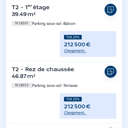
er
T2
-
1
étage
39.49
m²
Parking sous-sol
Balcon
N°
LB107
TVA 20%
212 500 €
Chargement...
T2
-
Rez de chaussée
46.87
m²
Parking sous-sol
Terrasse
N°
LB013
TVA 20%
212 500 €
Chargement...