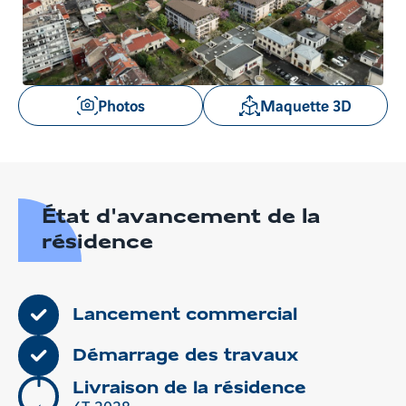
à
à
l'item
l'item
précédent
suivant
Voir
Photos
Maquette 3D
les
images
en
gros
plan
État d'avancement de la
résidence
Lancement commercial
Démarrage des travaux
Livraison de la résidence
4T 2028