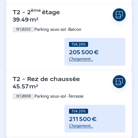
ème
T2
-
2
étage
39.49
m²
Parking sous-sol
Balcon
N°
LB202
TVA 20%
205 500 €
Chargement...
T2
-
Rez de chaussée
45.57
m²
Parking sous-sol
Terrasse
N°
LB008
TVA 20%
211 500 €
Chargement...