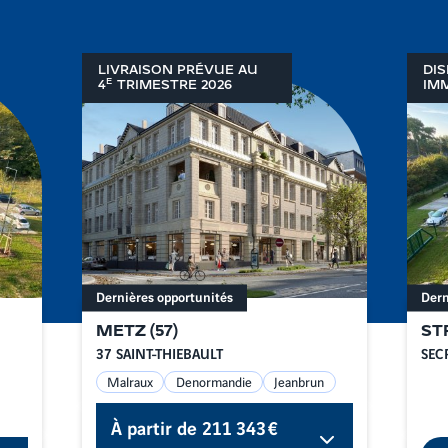
LIVRAISON PRÉVUE AU
DIS
E
4
TRIMESTRE
2026
IM
Dernières opportunités
Dern
METZ
(
57
)
ST
37 SAINT-THIEBAULT
SEC
Malraux
Denormandie
Jeanbrun
À partir de
211 343 €