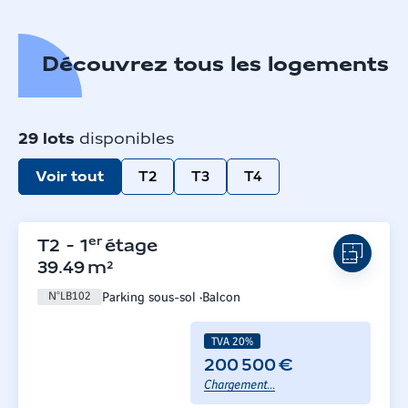
Découvrez tous les logements
29
lots
disponibles
Voir tout
T2
T3
T4
er
T2
-
1
étage
39.49
m²
Parking sous-sol
Balcon
N°
LB102
TVA 20%
200 500 €
Chargement...