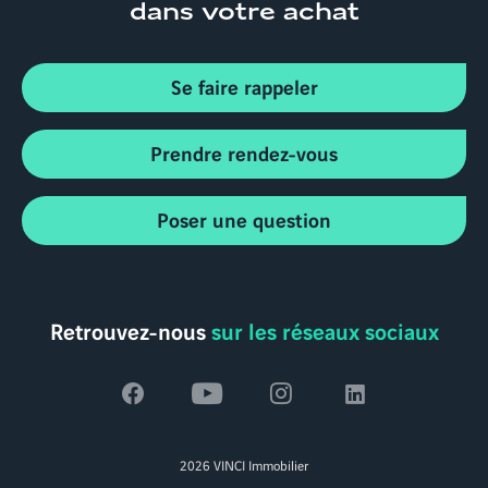
dans votre achat
Se faire rappeler
Prendre rendez-vous
Poser une question
Retrouvez-nous
sur les réseaux sociaux
Voir
Voir
Voir
Voir
la
la
la
la
2026 VINCI Immobilier
page
page
page
page