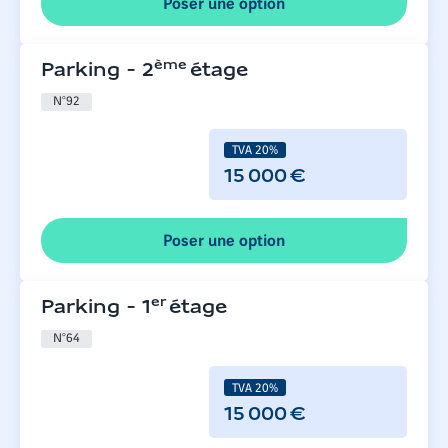
Poser une option
ème
Parking
-
2
étage
N°
92
TVA 20%
15 000 €
Poser une option
er
Parking
-
1
étage
N°
64
TVA 20%
15 000 €