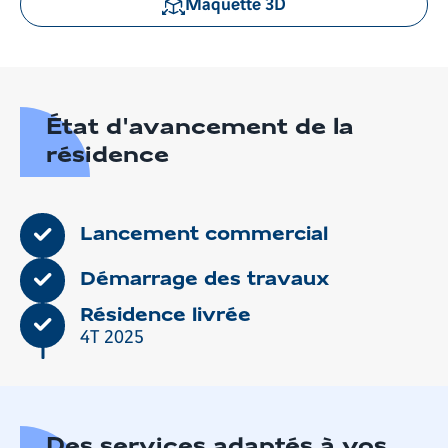
Maquette 3D
en
gros
plan
État d'avancement de la
résidence
Lancement commercial
Démarrage des travaux
Résidence livrée
4T 2025
Des services adaptés à vos