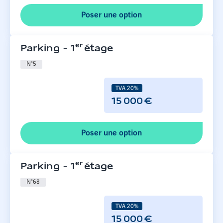
Poser une option
er
Parking
-
1
étage
N°
5
TVA 20%
15 000 €
Poser une option
er
Parking
-
1
étage
N°
68
TVA 20%
15 000 €