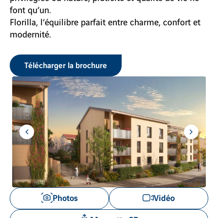
font qu’un.
Florilla, l’équilibre parfait entre charme, confort et
modernité.
Télécharger la brochure
Aller
Aller
à
à
l'item
l'item
précédent
suivant
Voir
Photos
Vidéo
les
images