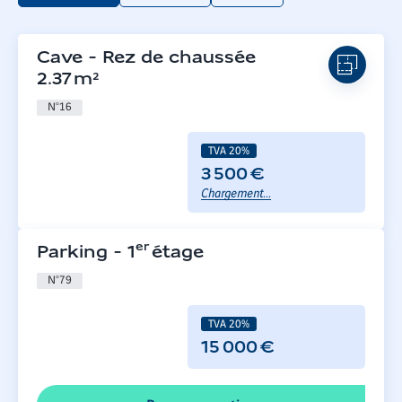
Cave
-
Rez de chaussée
2.37
m²
N°
16
TVA 20%
3 500 €
Chargement...
er
Parking
-
1
étage
N°
79
TVA 20%
15 000 €