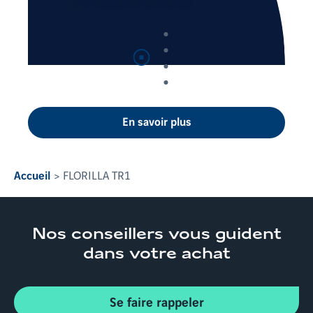
Suspendre
la lecture automatique
En savoir plus
Accueil
FLORILLA TR1
Nos conseillers
vous guident
dans votre achat
Se faire rappeler