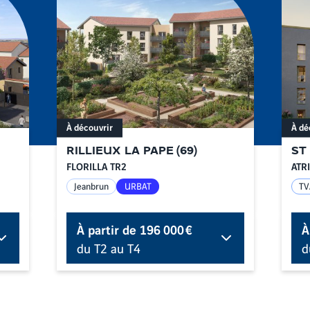
À découvrir
À dé
RILLIEUX LA PAPE
(
69
)
ST
FLORILLA TR2
ATR
Jeanbrun
URBAT
TV
À partir de
196 000 €
À
du T2 au T4
d