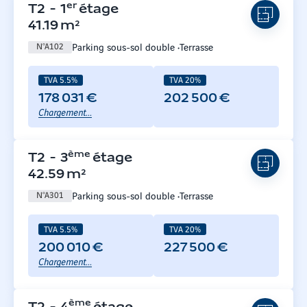
er
T2
-
1
étage
41.19
m²
Parking sous-sol double
Terrasse
N°
A102
TVA 5.5%
TVA 20%
178 031 €
202 500 €
Chargement...
ème
T2
-
3
étage
42.59
m²
Parking sous-sol double
Terrasse
N°
A301
TVA 5.5%
TVA 20%
200 010 €
227 500 €
Chargement...
ème