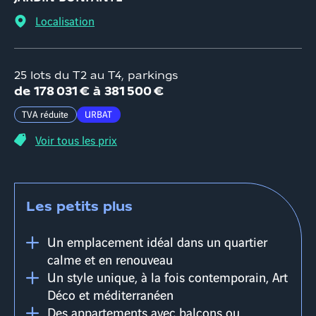
Localisation
25 lots du T2 au T4, parkings
d
e
178 031 €
à
381 500 €
TVA réduite
URBAT
Voir tous les prix
Les petits plus
Un emplacement idéal dans un quartier
calme et en renouveau
Un style unique, à la fois contemporain, Art
Déco et méditerranéen
Des appartements avec balcons ou