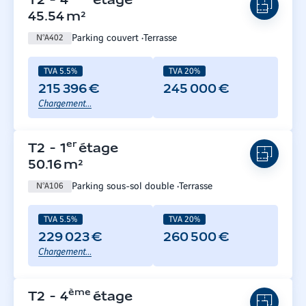
T2
-
4
étage
45.54
m²
Parking couvert
Terrasse
N°
A402
TVA 5.5%
TVA 20%
215 396 €
245 000 €
Chargement...
er
T2
-
1
étage
50.16
m²
Parking sous-sol double
Terrasse
N°
A106
TVA 5.5%
TVA 20%
229 023 €
260 500 €
Chargement...
ème
T2
-
4
étage