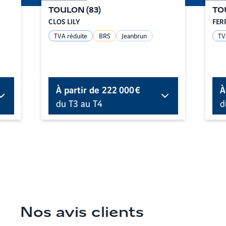
TOULON
(
83
)
TO
CLOS LILY
FER
TVA réduite
BRS
Jeanbrun
TV
À partir de
222 000 €
À
du T3 au T4
d
Nos avis clients