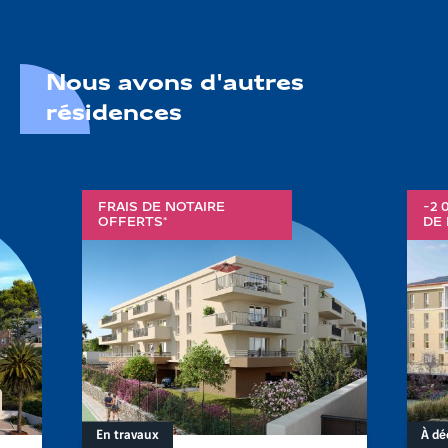
Nous avons d'autres
résidences
FRAIS DE NOTAIRE
-2 
OFFERTS*
DE 
En travaux
À dé