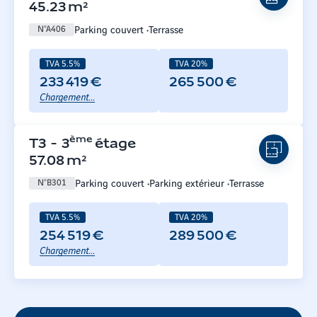
45.23
m²
Parking couvert
Terrasse
N°
A406
TVA 5.5%
TVA 20%
233 419 €
265 500 €
Chargement...
ème
T3
-
3
étage
57.08
m²
Parking couvert
Parking extérieur
Terrasse
N°
B301
TVA 5.5%
TVA 20%
254 519 €
289 500 €
Chargement...