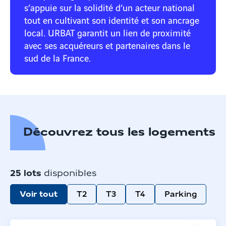
s’appuie sur la solidité d’un acteur national
tout en cultivant son identité et son ancrage
local. URBAT garantit un lien de proximité
avec ses acquéreurs et partenaires dans le
sud de la France.
Découvrez tous les logements
25
lots
disponibles
Voir tout
T2
T3
T4
Parking