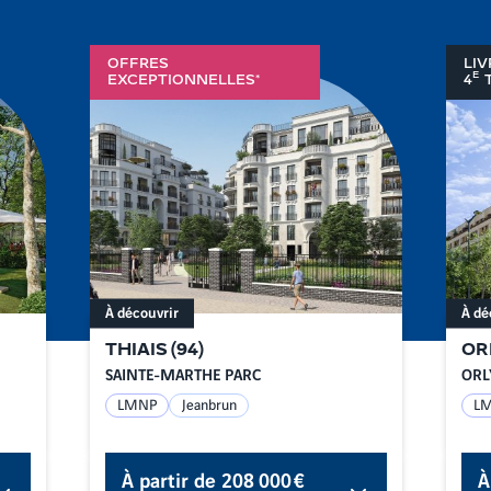
OFFRES
LIV
E
EXCEPTIONNELLES*
4
T
À découvrir
À dé
THIAIS
(
94
)
OR
SAINTE-MARTHE PARC
ORL
LMNP
Jeanbrun
L
À partir de
208 000 €
À