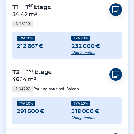
er
T1
-
1
étage
34.42
m²
N°
LB110
TVA 10%
TVA 20%
212 667 €
232 000 €
Chargement...
er
T2
-
1
étage
46.14
m²
Parking sous-sol
Balcon
N°
LB107
TVA 10%
TVA 20%
291 500 €
318 000 €
Chargement...