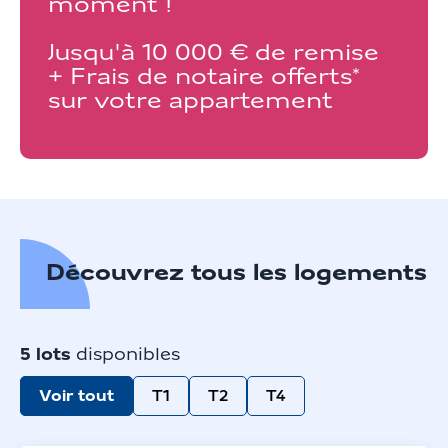
moment !
Jusqu'à 10 000 € de remise
+ Frais de notaire offerts*
sur votre appartement
Découvrez tous les logements
5
lots
disponibles
Voir tout
T1
T2
T4