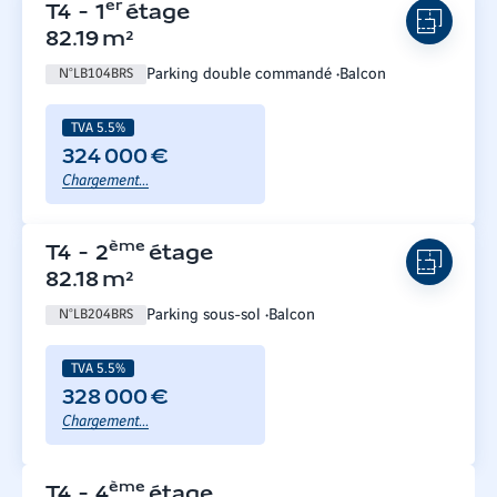
er
T4
-
1
étage
82.19
m²
Parking double commandé
Balcon
N°
LB104BRS
TVA 5.5%
324 000 €
Chargement...
ème
T4
-
2
étage
82.18
m²
Parking sous-sol
Balcon
N°
LB204BRS
TVA 5.5%
328 000 €
Chargement...
ème
T4
-
4
étage