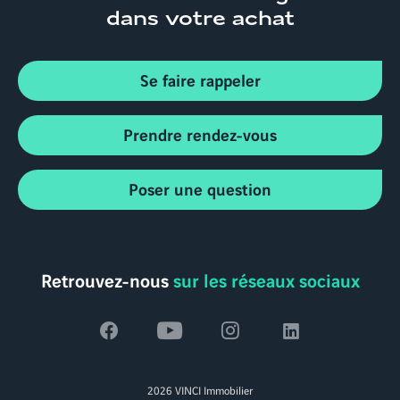
dans votre achat
Se faire rappeler
Prendre rendez-vous
Poser une question
Retrouvez-nous
sur les réseaux sociaux
Voir
Voir
Voir
Voir
la
la
la
la
2026 VINCI Immobilier
page
page
page
page