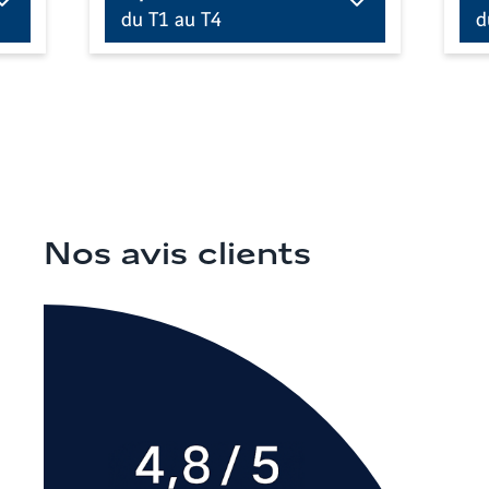
du T1 au T4
d
Nos avis clients