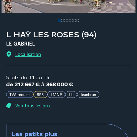
L HAŸ LES ROSES
(
94
)
LE GABRIEL
Localisation
5 lots du T1 au T4
d
e
212 667 €
à
368 000 €
TVA réduite
BRS
LMNP
LLI
Jeanbrun
Voir tous les prix
Les petits plus