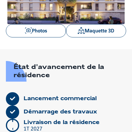
l'item
l'item
précédent
suivant
Voir
Photos
Maquette 3D
les
images
en
gros
plan
État d'avancement de la
résidence
Lancement commercial
Démarrage des travaux
Livraison de la résidence
1T 2027