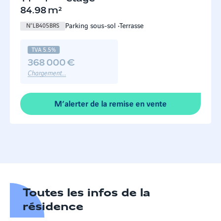
84.98
m²
Parking sous-sol
Terrasse
N°
LB405BRS
TVA 5.5%
368 000 €
Chargement...
M’alerter de la remise en vente
Toutes les infos de la
résidence