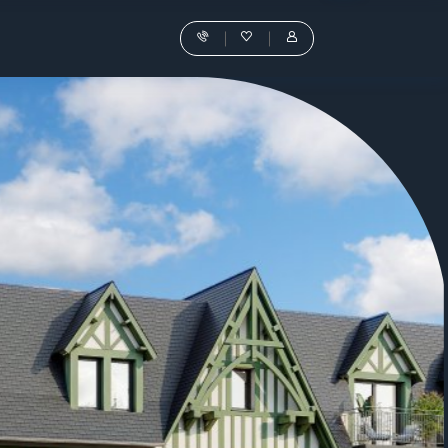
l'accueil
Nos
Favoris
Tous
conseillers
les
vous
services
guident
sont
dans
dans
votre
votre
achat
Espace
Personnel