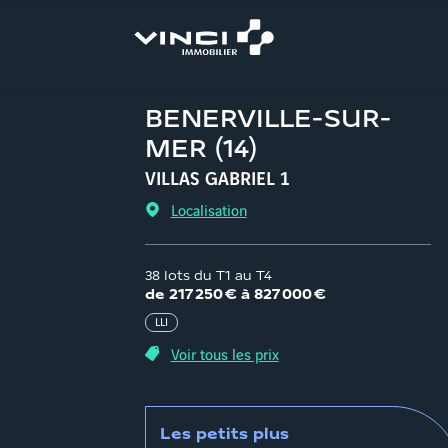
Aller
au
contenu
BENERVILLE-SUR-
MER
(
14
)
VILLAS GABRIEL 1
Localisation
38 lots du T1 au T4
d
e
217 250 €
à
827 000 €
LLI
Voir tous les prix
Les petits plus