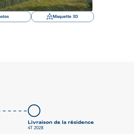
Voir
hotos
Maquette 3D
les
images
en
gros
plan
Livraison de la résidence
4T 2028