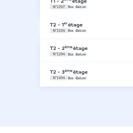
T1
-
2
étage
N°
1207
Box
Balcon
er
T2
-
1
étage
N°
1104
Box
Balcon
ème
T2
-
2
étage
N°
1204
Box
Balcon
ème
T2
-
3
étage
N°
1304
Box
Balcon