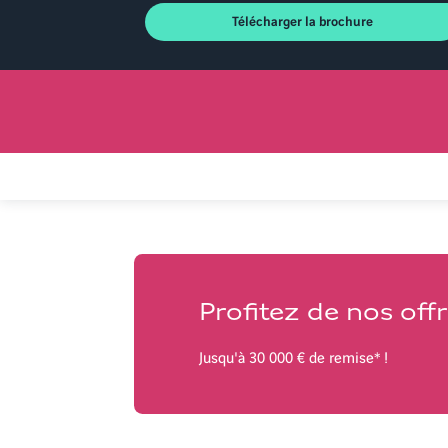
Télécharger la brochure
Profitez de nos of
Jusqu'à 30 000 € de remise* !