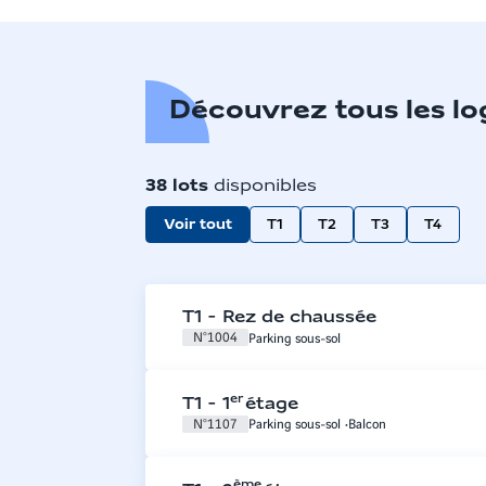
Découvrez tous les l
38
lots
disponibles
Voir tout
T1
T2
T3
T4
T1
-
Rez de chaussée
N°
1004
Parking sous-sol
er
T1
-
1
étage
N°
1107
Parking sous-sol
Balcon
ème