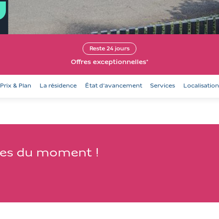
Reste
24
jours
Offres exceptionnelles*
Prix & Plan
La résidence
État d'avancement
Services
Localisatio
fres du moment !