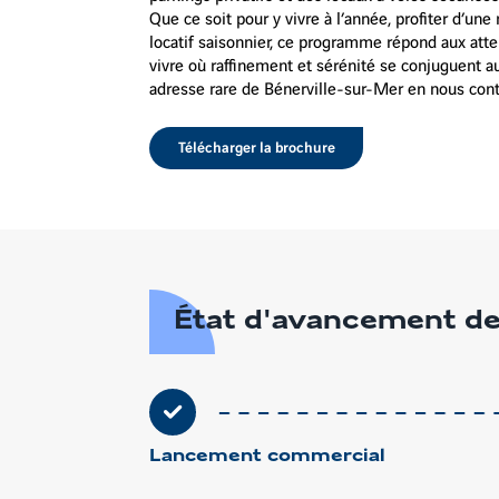
Que ce soit pour y vivre à l’année, profiter d’un
locatif saisonnier, ce programme répond aux atte
Voir
vivre où raffinement et sérénité se conjuguent a
les
adresse rare de Bénerville-sur-Mer en nous cont
images
en
gros
Télécharger la brochure
plan
État d'avancement de
Lancement commercial