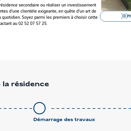
e résidence secondaire ou réaliser un investissement
ntes d’une clientèle exigeante, en quête d’un art de
Voir
P
u quotidien. Soyez parmi les premiers à choisir cette
les
actant au 02 52 07 57 25.
images
en
gros
plan
 la résidence
Démarrage des travaux