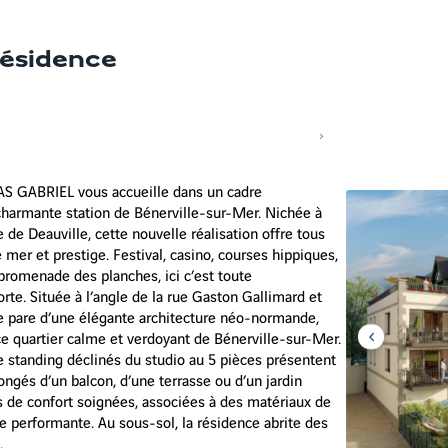
 résidence
LLAS GABRIEL vous accueille dans un cadre
 charmante station de Bénerville-sur-Mer. Nichée à
de Deauville, cette nouvelle réalisation offre tous
mer et prestige. Festival, casino, courses hippiques,
romenade des planches, ici c’est toute
orte. Située à l’angle de la rue Gaston Gallimard et
se pare d’une élégante architecture néo-normande,
e quartier calme et verdoyant de Bénerville-sur-Mer.
Aller
e standing déclinés du studio au 5 pièces présentent
à
l'item
ngés d’un balcon, d’une terrasse ou d’un jardin
précédent
ns de confort soignées, associées à des matériaux de
ue performante. Au sous-sol, la résidence abrite des
.