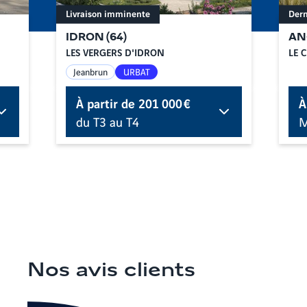
Livraison imminente
Dern
IDRON
(
64
)
AN
LES VERGERS D'IDRON
LE 
Jeanbrun
URBAT
À partir de
201 000 €
À
du T3 au T4
Nos avis clients