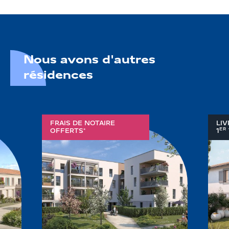
Nous avons d'autres
résidences
FRAIS DE NOTAIRE
LIV
ER
OFFERTS*
1