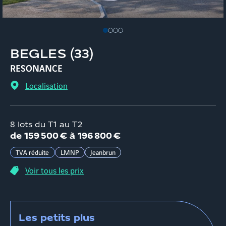
BEGLES
(
33
)
RESONANCE
Localisation
8 lots du T1 au T2
d
e
159 500 €
à
196 800 €
TVA réduite
LMNP
Jeanbrun
Voir tous les prix
Les petits plus