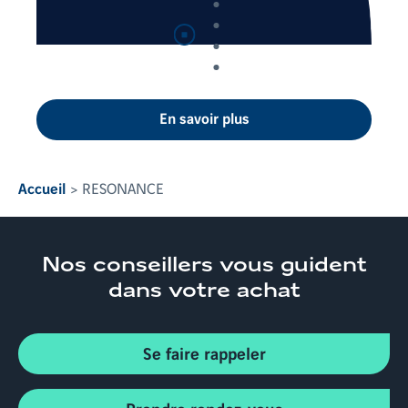
Suspendre
la lecture automatique
En savoir plus
Accueil
RESONANCE
Nos conseillers
vous guident
dans votre achat
Se faire rappeler
Prendre rendez-vous