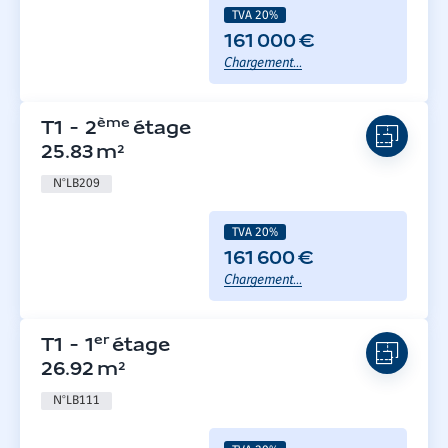
TVA 20%
161 000 €
Chargement...
ème
T1
-
2
étage
25.83
m²
N°
LB209
TVA 20%
161 600 €
Chargement...
er
T1
-
1
étage
26.92
m²
N°
LB111