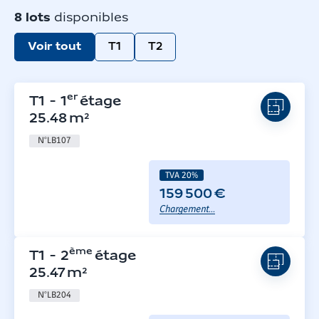
8
lots
disponibles
Voir tout
T1
T2
er
T1
-
1
étage
25.48
m²
N°
LB107
TVA 20%
159 500 €
Chargement...
ème
T1
-
2
étage
25.47
m²
N°
LB204