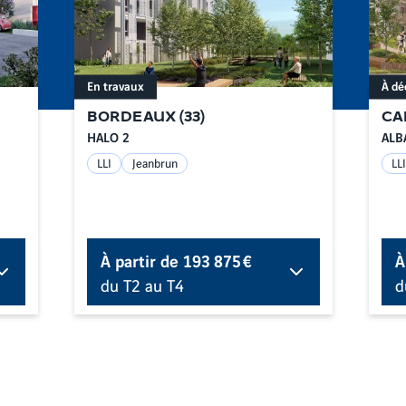
En travaux
À dé
BORDEAUX
(
33
)
CA
HALO 2
ALB
LLI
Jeanbrun
LLI
À partir de
193 875 €
À
du T2 au T4
d