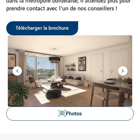
prendre contact avec l'un de nos conseillers !
Télécharger la brochure
Aller
Aller
à
à
l'item
l'item
précédent
suivant
Voir
Photos
les
images
en
gros