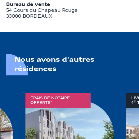
Bureau de vente
54 Cours du Chapeau Rouge

33000 BORDEAUX
Nous avons d'autres
résidences
FRAIS DE NOTAIRE
LIV
E
OFFERTS*
4
T