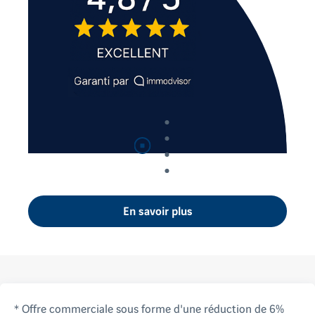
Suspendre
la lecture automatique
En savoir plus
* Offre commerciale sous forme d'une réduction de 6%