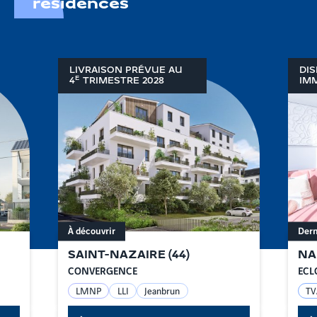
résidences
LIVRAISON PRÉVUE AU
DIS
E
4
TRIMESTRE
2028
IM
À découvrir
Dern
SAINT-NAZAIRE
(
44
)
NA
CONVERGENCE
ECL
LMNP
LLI
Jeanbrun
TV