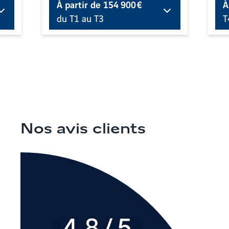
À partir de
154 900 €
À
du T1 au T3
T
Nos avis clients