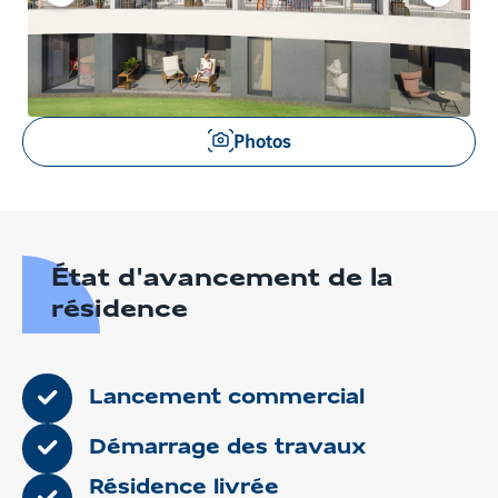
à
à
l'item
l'item
précédent
suivant
Voir
Photos
les
images
en
gros
plan
État d'avancement de la
résidence
Lancement commercial
Démarrage des travaux
Résidence livrée