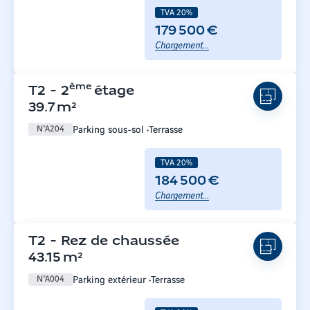
TVA 20%
179 500 €
Chargement...
ème
T2
-
2
étage
39.7
m²
Parking sous-sol
Terrasse
N°
A204
TVA 20%
184 500 €
Chargement...
T2
-
Rez de chaussée
43.15
m²
Parking extérieur
Terrasse
N°
A004