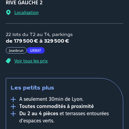
RIVE GAUCHE 2
Localisation
22 lots du T2 au T4, parkings
d
e
179 500 €
à
329 500 €
Jeanbrun
URBAT
Voir tous les prix
Les petits plus
A seulement 30min de Lyon.
Toutes commodités à proximité
Du 2 au 4 pièces
et terrasses entourées
d’espaces verts.