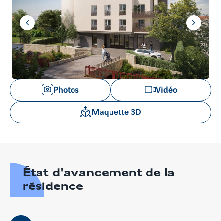
Aller
Aller
à
à
l'item
l'item
précédent
suivant
Voir
Photos
Vidéo
les
images
Maquette 3D
en
gros
plan
État d'avancement de la
résidence