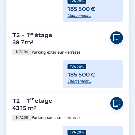
TVA 20%
185 500 €
Chargement...
er
T2
-
1
étage
39.7
m²
Parking extérieur
Terrasse
N°
A104
TVA 20%
185 500 €
Chargement...
er
T2
-
1
étage
43.15
m²
Parking sous-sol
Terrasse
N°
A106
TVA 20%