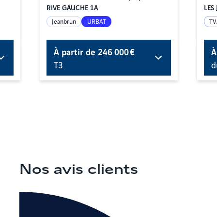
RIVE GAUCHE 1A
LES 
Jeanbrun
URBAT
TV
À partir de
246 000 €
À
T3
d
Nos avis clients