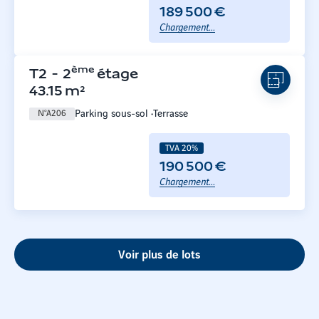
189 500 €
Chargement...
ème
T2
-
2
étage
43.15
m²
Parking sous-sol
Terrasse
N°
A206
TVA 20%
190 500 €
Chargement...
Voir plus de lots