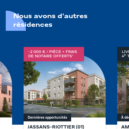
Nous avons d'autres
résidences
-2 000 € / PIÈCE + FRAIS
LIV
E
DE NOTAIRE OFFERTS*
4
T
Dernières opportunités
À dé
JASSANS-RIOTTIER
(
01
)
AM