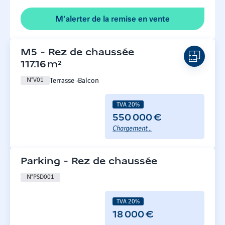
M’alerter de la remise en vente
M5
-
Rez de chaussée
117.16
m²
Terrasse
Balcon
N°
V01
TVA 20%
550 000 €
Chargement...
Parking
-
Rez de chaussée
N°
PSD001
TVA 20%
18 000 €