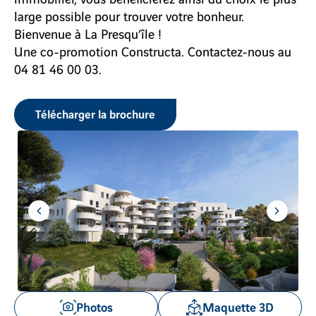
large possible pour trouver votre bonheur.
Bienvenue à La Presqu’île !
Une co-promotion Constructa. Contactez-nous au
04 81 46 00 03.
Télécharger la brochure
Aller
Aller
à
à
l'item
l'item
précédent
suivant
Voir
Photos
Maquette 3D
les