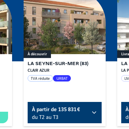
À découvrir
Livr
LA SEYNE-SUR-MER
(
83
)
LA
CLAIR AZUR
LA 
TVA réduite
URBAT
L
À partir de
135 831 €
À
du T2 au T3
d