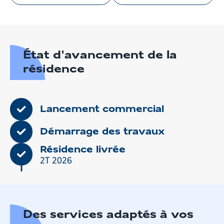
images
en
gros
plan
État d'avancement de la
résidence
Lancement commercial
Démarrage des travaux
Résidence livrée
2T 2026
Des services adaptés à vos