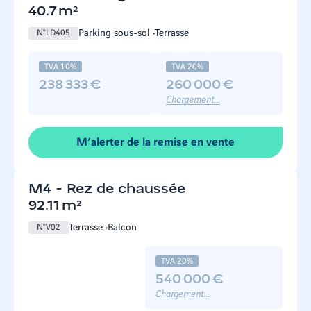
40.7
m²
Parking sous-sol
Terrasse
N°
LD405
TVA 10%
TVA 20%
238 333 €
260 000 €
Chargement...
M’alerter de la remise en vente
M4
-
Rez de chaussée
92.11
m²
Terrasse
Balcon
N°
V02
TVA 20%
540 000 €
Chargement...