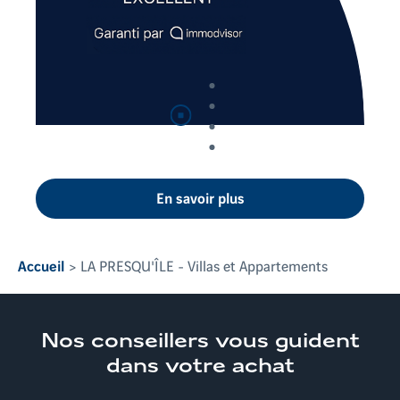
Suspendre
la lecture automatique
En savoir plus
Accueil
LA PRESQU'ÎLE - Villas et Appartements
Nos conseillers
vous guident
dans votre achat