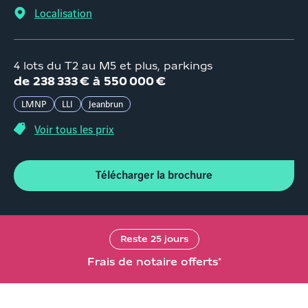
Localisation
4 lots du T2 au M5 et plus, parkings
d
e
238 333 €
à
550 000 €
LMNP
LLI
Jeanbrun
Voir tous les prix
Télécharger la brochure
Reste
25
jours
Frais de notaire offerts*