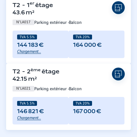
er
T2
-
1
étage
43.6
m²
Parking extérieur
Balcon
N°
LA017
TVA 5.5%
TVA 20%
144 183 €
164 000 €
Chargement...
ème
T2
-
2
étage
42.15
m²
Parking extérieur
Balcon
N°
LA021
TVA 5.5%
TVA 20%
146 821 €
167 000 €
Chargement...