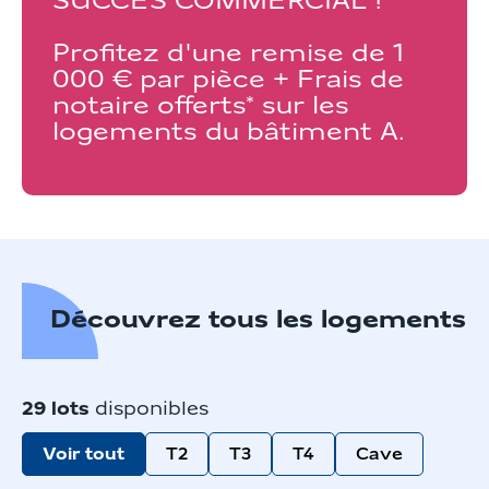
SUCCÈS COMMERCIAL !
Profitez d'une remise de 1
000 € par pièce + Frais de
notaire offerts* sur les
logements du bâtiment A.
Découvrez tous les logements
29
lots
disponibles
Voir tout
T2
T3
T4
Cave