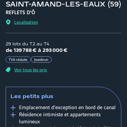
SAINT-AMAND-LES-EAUX
(
59
)
REFLETS D'Ô
Localisation
29 lots du T2 au T4
d
e
139 788 €
à
293 000 €
TVA réduite
Jeanbrun
Voir tous les prix
Les petits plus
Emplacement d’exception en bord de canal
Résidence intimiste et appartements
lumineux