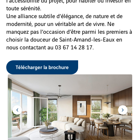
l’accessibilité du projet, pour habiter ou investir en
toute sérénité.
Une alliance subtile d’élégance, de nature et de
modernité, pour un véritable art de vivre. Ne
manquez pas l’occasion d’être parmi les premiers à
choisir la douceur de Saint-Amand-les-Eaux en
nous contactant au 03 67 14 28 17.
Télécharger la brochure
Aller
Aller
à
à
l'item
l'item
précédent
suivant