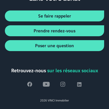
Se faire rappeler
Prendre rendez-vous
Poser une question
Retrouvez-nous
sur les réseaux sociaux
Voir
Voir
Voir
Voir
la
la
la
la
2026 VINCI Immobilier
page
page
page
page