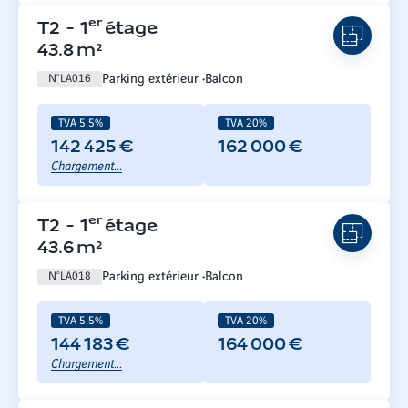
er
T2
-
1
étage
43.8
m²
Parking extérieur
Balcon
N°
LA016
TVA 5.5%
TVA 20%
142 425 €
162 000 €
Chargement...
er
T2
-
1
étage
43.6
m²
Parking extérieur
Balcon
N°
LA018
TVA 5.5%
TVA 20%
144 183 €
164 000 €
Chargement...