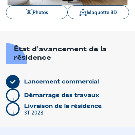
Voir
Photos
Maquette 3D
les
images
en
gros
plan
État d'avancement de la
résidence
Lancement commercial
Démarrage des travaux
Livraison de la résidence
3T 2028