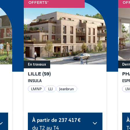
OFFERTS*
OF
En travaux
Dern
LILLE
(
59
)
PH
INSULA
ESP
LMNP
LLI
Jeanbrun
L
À partir de
237 417 €
À
du T2 au T4
T