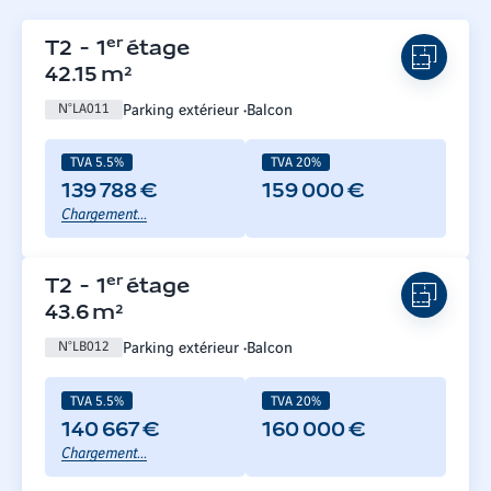
er
T2
-
1
étage
42.15
m²
Parking extérieur
Balcon
N°
LA011
TVA 5.5%
TVA 20%
139 788 €
159 000 €
Chargement...
er
T2
-
1
étage
43.6
m²
Parking extérieur
Balcon
N°
LB012
TVA 5.5%
TVA 20%
140 667 €
160 000 €
Chargement...