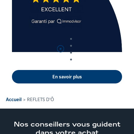
Suspendre
la lecture automatique
En savoir plus
Accueil
REFLETS D'Ô
Nos conseillers
vous guident
dans votre achat