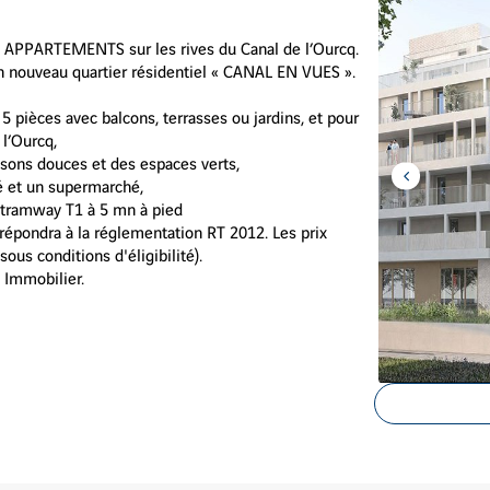
PPARTEMENTS sur les rives du Canal de l’Ourcq.
un nouveau quartier résidentiel « CANAL EN VUES ».
5 pièces avec balcons, terrasses ou jardins, et pour
 l’Ourcq,
aisons douces et des espaces verts,
é et un supermarché,
Aller
à
 tramway T1 à 5 mn à pied
l'item
précédent
 répondra à la réglementation RT 2012. Les prix
ous conditions d'éligibilité).
 Immobilier.
Voir
les
images
en
gros