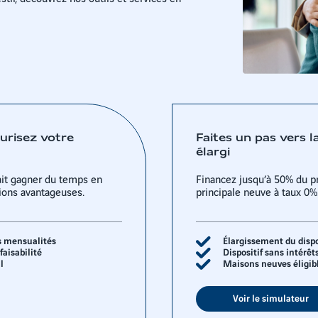
curisez votre
Faites un pas vers l
élargi
it gagner du temps en
Financez jusqu’à 50% du pr
tions avantageuses.
principale neuve à taux 0%
s mensualités
Élargissement du dispos
aisabilité
Dispositif sans intérêts
l
Maisons neuves éligib
Voir le simulateur