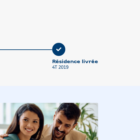
plan
Résidence livrée
4T 2019