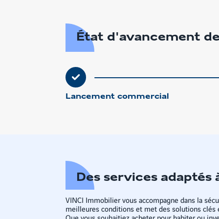
plan
État d'avancement de
Lancement commercial
Des services adaptés 
VINCI Immobilier vous accompagne dans la sécur
meilleures conditions et met des solutions clés 
Que vous souhaitiez acheter pour habiter ou inves