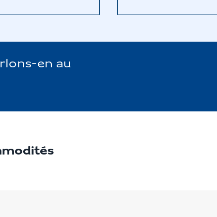
arlons-en au
ommodités