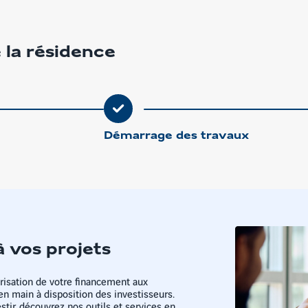
plan
 la résidence
Démarrage des travaux
à vos projets
isation de votre financement aux
en main à disposition des investisseurs.
tir, découvrez nos outils et services en