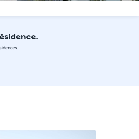
n
résidence.
sidences.