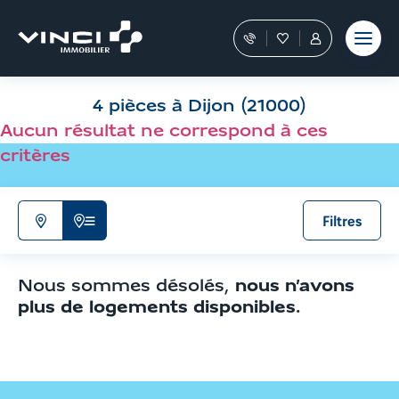
Aller
et outils
Fraudes
moment
terrain
au
Nos
Favoris
Tous
contenu
conseillers
les
Aller
vous
services
aux
guident
sont
4 pièces à Dijon (21000)
filtres
dans
dans
votre
votre
de
Aucun résultat ne correspond à ces
achat
Espace
recherche
critères
Personnel
Aller
aux
résultats
Filtres
N'afficher
Afficher
que
la
la
liste
Nous sommes désolés,
nous n’avons
carte
de
plus de logements disponibles
.
résultats