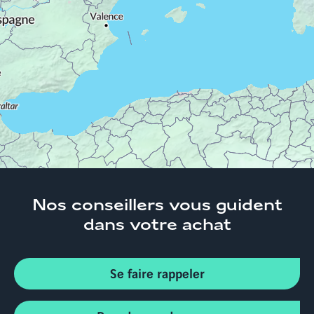
Accueil
Trouver son logement
Bourgogne-
Franche-Comté
Côte-d'or
Appartements neufs
Dijon 21000
4 pièces à Dijon (21000)
Nos conseillers
vous guident
dans votre achat
Se faire rappeler