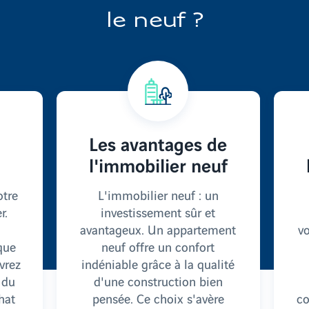
le neuf ?
Les avantages de
l'immobilier neuf
otre
L'immobilier neuf : un
r.
investissement sûr et
avantageux. Un appartement
vo
que
neuf offre un confort
vrez
indéniable grâce à la qualité
 du
d'une construction bien
hat
pensée. Ce choix s'avère
co