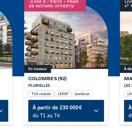
-3 000 € / PIÈCE + FRAIS
LIV
E
DE NOTAIRE OFFERTS*
4
T
En travaux
À dé
COLOMBES
(
92
)
MA
PLURIELLES
LES 
TVA réduite
LMNP
Jeanbrun
L
À partir de
230 000 €
À
du T1 au T4
d