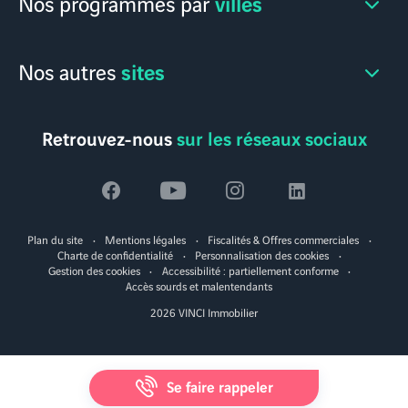
villes
Nos programmes par
sites
Nos autres
Retrouvez-nous
sur les réseaux sociaux
Voir
Voir
Voir
Voir
la
la
la
la
Plan du site
Mentions légales
Fiscalités & Offres commerciales
page
page
page
page
Charte de confidentialité
Personnalisation des cookies
Gestion des cookies
Accessibilité : partiellement conforme
facebook
youtube
instagram
linkedin
Accès sourds et malentendants
2026 VINCI Immobilier
Se faire rappeler
MapLibre
|
© Alentoor
© OpenStreetMap