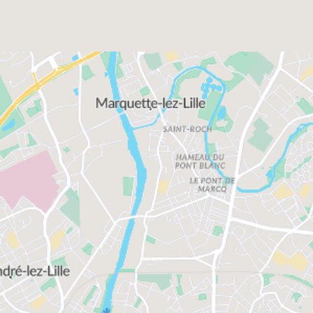
L'achat d'un appartement neuf à Lille permet
également profiter d'une position centrale au cœur
de l'Europe. Le réseau autoroutier et l'offre
TGV/Eurostar la placent à quelques heures
seulement de Paris, Bruxelles, Amsterdam et
Londres. Les résidences neuves de VINCI
immobilier à Lille allient modernité et nature, pour
offrir une qualité de vie recherchée.
En effet, nos nouveaux programmes immobiliers
vous offrent l’opportunité d’acheter un appartement
neuf (du type studio aux spacieux et lumineux 4
pièces en duplex) au sein de résidences modernes,
entièrement sécurisées, généralement situées en
plein centre-ville de Lille (ou à quelques minutes).
Alors n’hésitez plus, choisissez d’ores et déjà
l’appartement qui vous convient le mieux parmi
notre large sélection. La plupart de nos beaux