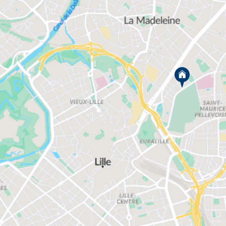
logements comprennent une ou plusieurs
chambres, un séjour, une ou plusieurs salles de
bain/douche et une cuisine séparée et sont
prolongés de balcons, terrasses ou jardin en pied
d’immeuble, et possèdent un parking privatif. Notez
que vos appartements sont adaptables à vos
critères grâce à notre formule de sur-mesure.
Et, par ce que nous pensons à votre bien être, nous
construisons toujours nos immeubles près de
grands espaces verdoyant et proches des
principales infrastructures de transport (stations de
métros, tramway, gares et bus) et dans des secteurs
calmes. Dans cette grande ville estudiantine, le
marché immobilier est favorable à la location et, la
ville propose des programmes d’aide d’accès à la
propriété : réaliser un investissement locatif est
donc une véritable opportunité lucrative. Couplée à