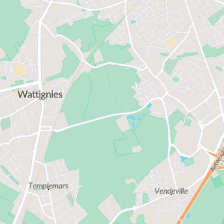
Lille bénéficie d'une situation idéale au cœur de
l'Europe. Exit son passé industriel, la capitale du
Nord-Pas-de-Calais séduit désormais tant pour son
charme que pour son dynamisme. Elle figure
aujourd'hui parmi les métropoles les plus agréables
et les plus abordables de France, à seulement deux
heures de Paris. Téléchargez notre documentation
pour trouver un appartement neuf répondant à vos
attentes à Lille.
Découvrez la documentation de votre
résidence
à Lille
Lille bénéficie d'une situation idéale au cœur de
l'Europe. Exit son passé industriel, la capitale du
Nord-Pas-de-Calais séduit désormais tant pour son
charme que pour son dynamisme. Elle figure
aujourd'hui parmi les métropoles les plus agréables