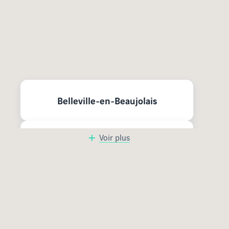
Nos programmes neufs à
proximité
Belleville-en-Beaujolais
Voir plus
Mâcon
Jassans-Riottier
Faites le choix d’un appartement neuf
Bourg-en-Bresse
à Lille