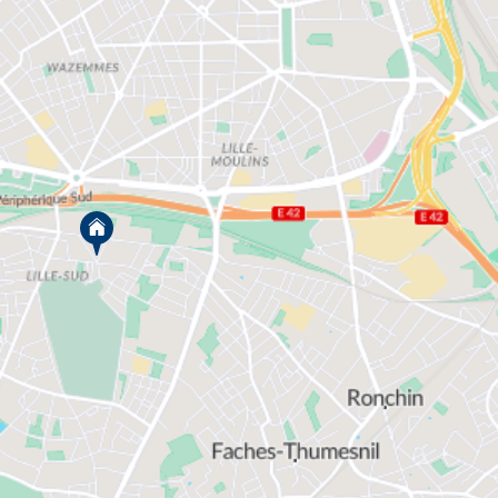
la baisse des taux des crédits fonciers et à
l’importance accrue des dispositifs de
défiscalisation, investir dans l’immobilier neuf à
Lille est une occasion à ne pas manquer.
Acteur majeur de l’immobilier neuf, VINCI
Immobilier s’engage à vous accompagner dans vos
démarches d’achat de logement. Consultez notre
catalogue afin de voir l’ensemble de nos prestations
et services ainsi que toutes nos nouvelles annonces
immobilières disponibles à la vente à Lille. Pour
toutes informations complémentaires, veuillez
contacter nos agences commerciales.
Pourquoi acheter un logement neuf à
Lille ?