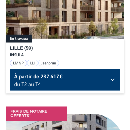
En travaux
LILLE
(
59
)
INSULA
LMNP
LLI
Jeanbrun
À partir de
237 417 €
du T2 au T4
FRAIS DE NOTAIRE
OFFERTS*