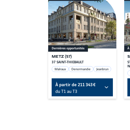
Dernières opportunités
À
METZ
(
57
)
37 SAINT-THIEBAULT
S
N
Malraux
Denormandie
Jeanbrun
À partir de
211 343 €
du T1 au T3