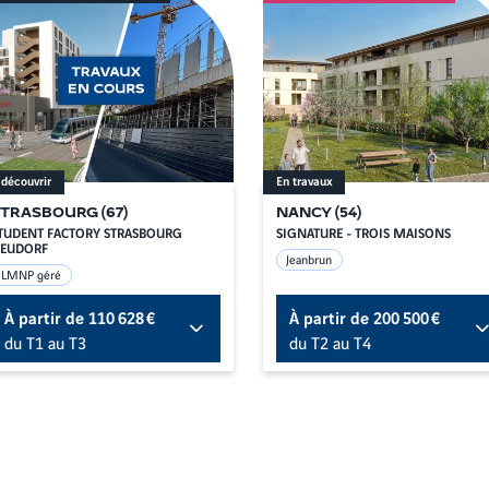
 découvrir
En travaux
STRASBOURG
(
67
)
NANCY
(
54
)
TUDENT FACTORY STRASBOURG
SIGNATURE - TROIS MAISONS
EUDORF
Jeanbrun
LMNP géré
À partir de
110 628 €
À partir de
200 500 €
du T1 au T3
du T2 au T4