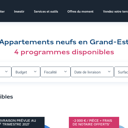
ter
Investir
Services et outils
Offres du moment
Vendez votre terr
Appartements neufs en Grand-Es
4
programmes disponibles
Budget
Fiscalité
Date de livraison
Surfa
ibles
IVRAISON PRÉVUE AU
-2 000 € / PIÈCE + FRAIS
E
TRIMESTRE
2027
DE NOTAIRE OFFERTS*