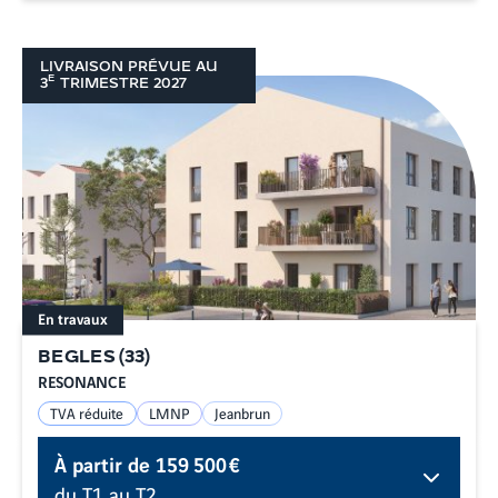
LIVRAISON PRÉVUE AU
E
3
TRIMESTRE
2027
En travaux
BEGLES
(
33
)
RESONANCE
TVA réduite
LMNP
Jeanbrun
À partir de
159 500 €
du T1 au T2