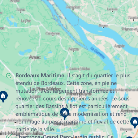
Angéliques, place André Meunier, jardin de la
Grenouillère ...
Où habiter à Bordeaux ?
La ville de Bordeaux s’articule autour de huit
quartiers principaux :
Bordeaux Maritime
. Il s’agit du quartier le plus
étendu de Bordeaux. Cette zone, en pleine
mutation, s’est largement transformée et
rénovée au cours des dernières années. Le sous-
quartier des Bassins à flot est particulièrement
emblématique de cette modernisation et rend
hommage au passé maritime et fluvial de cette
partie de la ville.
Chartrons-Grand Parc-Jardin public
. Ce