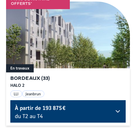
OFFERTS*
En travaux
BORDEAUX
(
33
)
HALO 2
LLI
Jeanbrun
À partir de
193 875 €
du T2 au T4