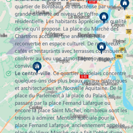
quartier de Bordeaux se caractérise par une
grande diversité au niveau de l’offre
résidentielle. Les habitants apprécient la qualité
de vie qu’il propose. La place du Marché des
Chartrons accueille une ancienne halle
reconvertie en espace culturel. De nombreux
cafés et restaurants avec terrasses contribuent à
conférer au lieu une atmosphère joyeuse et
conviviale.
Le centre-ville
. Ce quartier bordelais concentre
quelques-uns des plus beaux joyaux historiques
et architecturaux en Nouvelle Aquitaine. De la
place du Parlement à la place du Palais, en
passant par la place Fernand Lafargue ou
encore la place Saint Michel, nombreux sont les
trésors à admirer. Mention spéciale pour la
place Fernand Lafargue, anciennement appelée
place du Vieux Marché, qui a fait l’objet d’une