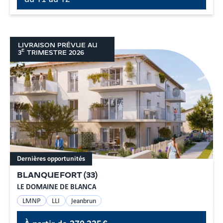
LIVRAISON PRÉVUE AU
E
3
TRIMESTRE
2026
Dernières opportunités
BLANQUEFORT
(
33
)
LE DOMAINE DE BLANCA
LMNP
LLI
Jeanbrun
À partir de
270 325 €