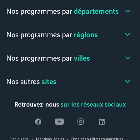
départements
Nos programmes par
régions
Nos programmes par
villes
Nos programmes par
sites
Nos autres
Retrouvez-nous
sur les réseaux sociaux
Voir
Voir
Voir
Voir
la
la
la
la
Plan du site
Mentions légales
Fiscalités & Offres commerciales