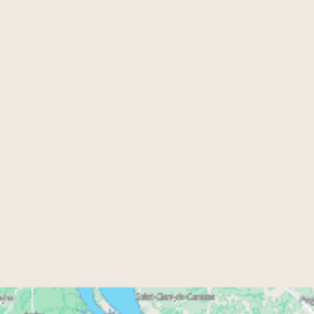
cadre de vie paisible
son
et son climat ensoleillé.
La capitale de l'Aquitaine s'impose comme l'une
des villes préférées des Français grâce à sa qualité
de vie. Son centre-ville rénové, son riche vignoble et
sa proximité avec les plages de l'Atlantique
contribuent à son attractivité.
Avec environ 2 700 heures d’ensoleillement par an,
Bordeaux est une ville où il fait bon vivre.
Enfin, Bordeaux est une ville particulièrement
fleurie et arborée. De nombreux parcs, jardins et
square permettent à la ville et à ses habitants de
respirer : promenade Corajoud, berges de Garonne,
jardin botanique de La Bastide, jardin de la
Béchade, jardin de la Mairie, jardin des Dames de la
Foi, Parc Bordelais, réserve écologique des Barails,
parc des sports Saint-Michel, parc Rivière Parc aux