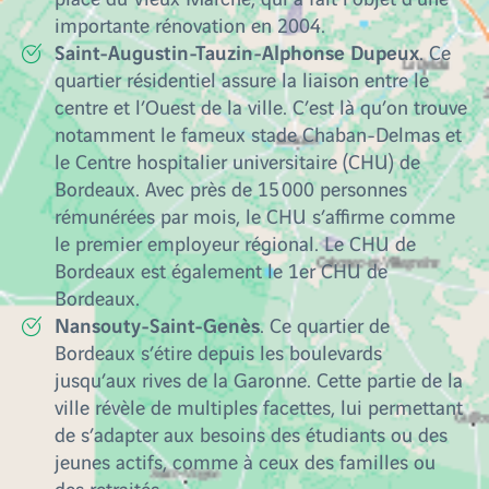
importante rénovation en 2004.
Saint-Augustin-Tauzin-Alphonse Dupeux
. Ce
quartier résidentiel assure la liaison entre le
centre et l’Ouest de la ville. C’est là qu’on trouve
notamment le fameux stade Chaban-Delmas et
le Centre hospitalier universitaire (CHU) de
Bordeaux. Avec près de 15 000 personnes
rémunérées par mois, le CHU s’affirme comme
le premier employeur régional. Le CHU de
Bordeaux est également le 1er CHU de
Bordeaux.
Nansouty-Saint-Genès
. Ce quartier de
Bordeaux s’étire depuis les boulevards
jusqu’aux rives de la Garonne. Cette partie de la
ville révèle de multiples facettes, lui permettant
de s’adapter aux besoins des étudiants ou des
jeunes actifs, comme à ceux des familles ou
des retraités.