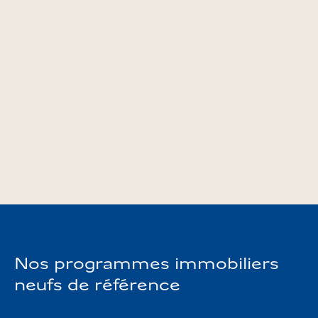
équipements de proximité et enseignes
commerciales. Notre objectif est de faciliter
l’accès, la location et la revente éventuelle de vos
biens immobiliers et de vous offrir l’assurance de
vivre dans un cadre de qualité et de confort.
programme
Vous êtes à la recherche d’un
immobilier neuf à Bordeaux
? Téléchargez notre
documentation et trouvez votre futur appartement
neuf à Bordeaux.
Nos programmes immobiliers
neufs de référence