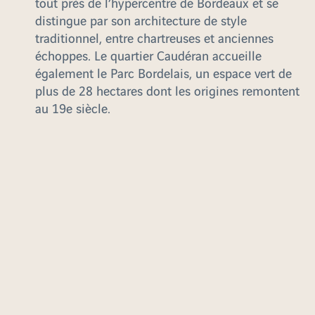
tout près de l’hypercentre de Bordeaux et se
distingue par son architecture de style
traditionnel, entre chartreuses et anciennes
échoppes. Le quartier Caudéran accueille
également le Parc Bordelais, un espace vert de
plus de 28 hectares dont les origines remontent
au 19e siècle.
Faites le choix d’un appartement neuf
à Bordeaux avec VINCI Immobilier
appartement neuf à Bordeaux
Faire l'achat d'un
,
c'est également bénéficier de la proximité des
plages de Lacanau situées à une heure de route. Les
résidences neuves
de VINCI immobilier à
Bordeaux présentent tous les atouts pour profiter
pleinement des attraits de la capitale aquitaine.