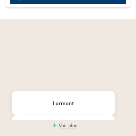
Nos programmes neufs à
proximité
Lormont
Voir plus
Bègles