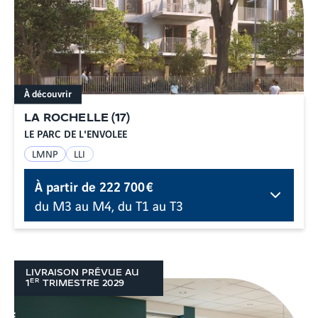
À découvrir
LA ROCHELLE
(
17
)
LE PARC DE L'ENVOLEE
LMNP
LLI
À partir de
222 700 €
du M3 au M4, du T1 au T3
LIVRAISON PRÉVUE AU
ER
1
TRIMESTRE
2029