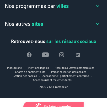
villes
Nos programmes par
sites
Nos autres
Retrouvez-nous
sur les réseaux sociaux
Voir
Voir
Voir
Voir
la
la
la
la
Plan du site
Mentions légales
Fiscalités & Offres commerciales
page
page
page
page
Charte de confidentialité
Personnalisation des cookies
Gestion des cookies
Accessibilité : partiellement conforme
facebook
youtube
instagram
linkedin
Accès sourds et malentendants
2026 VINCI Immobilier
Se faire rappeler