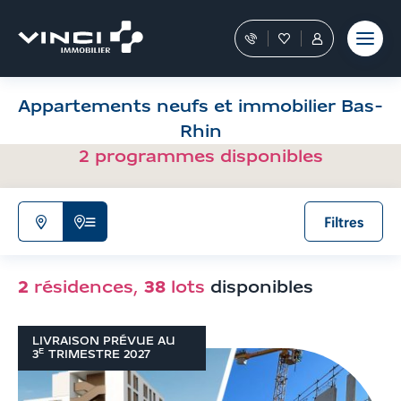
Aller
et outils
Fraudes
moment
terrain
au
Nos
Favoris
Tous
contenu
conseillers
les
Aller
vous
services
aux
guident
sont
Appartements neufs et immobilier Bas-
filtres
dans
dans
votre
votre
de
Rhin
achat
Espace
recherche
2
programmes disponibles
Personnel
Aller
aux
résultats
Filtres
N'afficher
Afficher
que
la
la
liste
2
résidences
,
38
lots
disponibles
carte
de
résultats
LIVRAISON PRÉVUE AU
E
3
TRIMESTRE
2027