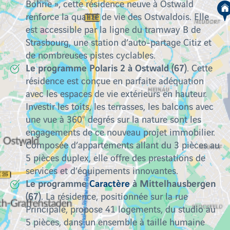
Bohrie », cette résidence neuve à Ostwald
renforce la qualité de vie des Ostwaldois. Elle
est accessible par la ligne du tramway B de
Strasbourg, une station d’auto-partage Citiz et
de nombreuses pistes cyclables.
Le programme Polaris 2 à Ostwald (67)
. Cette
résidence est conçue en parfaite adéquation
avec les espaces de vie extérieurs en hauteur.
Investir les toits, les terrasses, les balcons avec
une vue à 360° degrés sur la nature sont les
engagements de ce nouveau projet immobilier.
Composée d’appartements allant du 3 pièces au
5 pièces duplex, elle offre des prestations de
services et d’équipements innovantes.
Le programme
Caractère
à Mittelhausbergen
(67)
. La résidence, positionnée sur la rue
Principale, propose 41 logements, du studio au
5 pièces, dans un ensemble à taille humaine