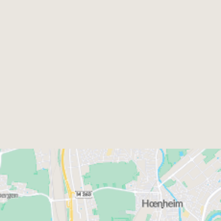
immeubles neufs
contribue à limiter les
consommations énergétiques, de même que les
équipements de chauffage et de production d’eau
chaude sanitaire. Alors que les nouvelles
règlementations environnementales conduisent à
sortir du marché de la location un certain nombre
de passoires énergétiques, un appartement neuf est
extrêmement recherché par les locataires.
appartements neufs
Les
disposent par ailleurs des
dernières innovations en matière de sécurité.
Digicode, visiophone, portes blindées, vitrages
sécurisés, volets roulants sont autant
d’équipements qui permettent de rendre les
appartements neufs moins vulnérables que les
logements anciens au vol et au vandalisme.
Les nombreuses garanties du neuf contribuent