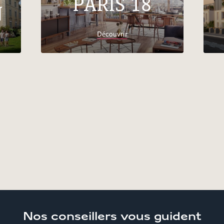
PARIS 18
N
Découvrir
Accueil
Trouver son logement
Grand
Est
Appartements neufs et immobilier Bas-Rhin
Nos conseillers
vous guident