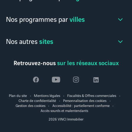
villes
Nos programmes par
sites
Nos autres
Retrouvez-nous
sur les réseaux sociaux
Voir
Voir
Voir
Voir
la
la
la
la
Plan du site
Mentions légales
Fiscalités & Offres commerciales
page
page
page
page
Charte de confidentialité
Personnalisation des cookies
Gestion des cookies
Accessibilité : partiellement conforme
facebook
youtube
instagram
linkedin
Accès sourds et malentendants
2026 VINCI Immobilier