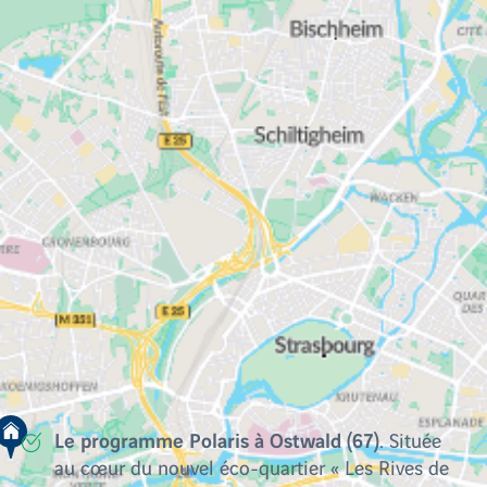
sécuriser les acheteurs de logements
aussi à
neufs
. La garantie de parfait achèvement, la
garantie biennale et la garantie décennale
protègent les acquéreurs d’appartements neufs
contre les éventuelles malfaçons et vices de
construction.
Les programmes neufs VINCI
Immobilier dans le Bas-Rhin
VINCI Immobilier vous propose de nombreux
programmes immobiliers neufs dans le Bas-Rhin et
dans leurs environs immédiats. Voici quelques
exemples de résidences neuves dans le Bas-Rhin :
Le programme Polaris à Ostwald (67)
. Située
au cœur du nouvel éco-quartier « Les Rives de