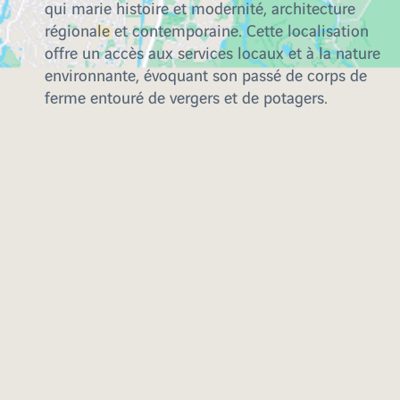
qui marie histoire et modernité, architecture
régionale et contemporaine. Cette localisation
offre un accès aux services locaux et à la nature
environnante, évoquant son passé de corps de
ferme entouré de vergers et de potagers.
Pourquoi acheter dans l’immobilier
neuf avec VINCI Immobilier ?
VINCI Immobilier répond aujourd'hui aux attentes
d'une population exigeante souhaitant acquérir un
logement neuf à la fois calme et respectueux de
l’environnement. Nos résidences sont de véritables
îlots de tranquillité nichés au cœur des villes.
les programmes immobiliers neufs de
En effet,
VINCI Immobilier
vous offrent l’opportunité de