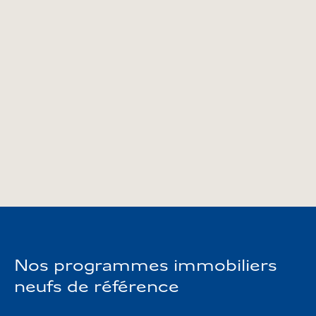
VINCI Immobilier sélectionne les meilleurs fonciers
afin de développer des programmes immobiliers
neufs et de qualité à Strasbourg. La dimension
environnementale est au cœur de notre approche.
Nous mettons en œuvre des matériaux et des
techniques de construction respectueux de
l’environnement. Nous nous inspirons également
de l’architecture locale et privilégions une
inscription harmonieuse de nos programmes neufs
à Strasbourg.
Nos programmes immobiliers
neufs de référence