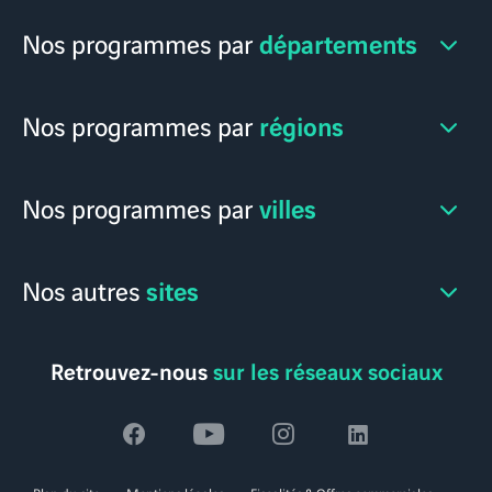
départements
Nos programmes par
régions
Nos programmes par
villes
Nos programmes par
sites
Nos autres
Retrouvez-nous
sur les réseaux sociaux
Voir
Voir
Voir
Voir
la
la
la
la