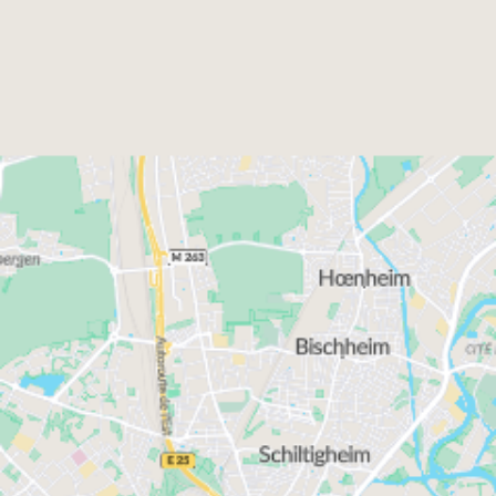
de son Parlement européen et de sa Cité de la
musique dessinent sa stature internationale.
Acquérir un logement neuf à Strasbourg, c'est aussi
profiter de sa richesse culturelle. Strasbourg abrite
nombre de musées, de théâtres et de salles de
concert, ainsi que de nombreux restaurants étoilés.
La capitale alsacienne accueille plusieurs grands
festivals (dont le célèbre Festival des Artefacts).
De nombreux avantages vous sont offerts lors de
l’achat d’un logement neuf, que ce soit en
investissement locatif ou en résidence principale
: commerces, écoles et transports en commun
(tramway, gare et autobus) se trouvent à proximité
afin de vous offrir une qualité de vie optimale. Le
fait que nous possédions le label BBC (Bâtiment
vivre à
Basse Consommation) vous assure de
Strasbourg
dans un logement respectueux de