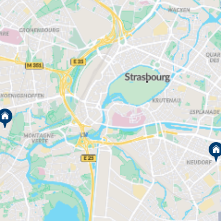
l’environnement. Découvrez en exclusivité nos
programmes immobiliers à Strasbourg
et laissez-
vous séduire par un appartement unique. Afin de ne
manquer aucune opportunité, consultez l’ensemble
de nos annonces disponibles à la vente et
contactez-nous pour plus d’informations.
L’immobilier neuf à Strasbourg
Capitale européenne, Strasbourg est une ville
profondément biculturelle, de par son passé et sa
frontière avec l’Allemagne
. Elle offre un cadre de
vie varié avec son cœur piétonnier et son
réseau de
urbanisme parsemé d’espaces verts. Son
tramway
, son patrimoine classé et ses canaux
confèrent à Strasbourg tout le charme de l’Alsace.