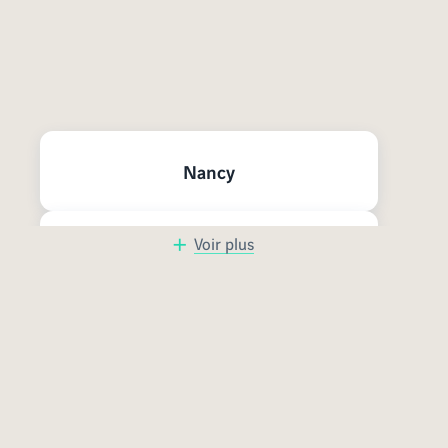
Nos programmes neufs à
proximité
Nancy
Voir plus
Metz
Bas-Rhin
Sur les bords du Rhin, Strasbourg séduit par son
Grand-Est
savant mélange de tradition et de modernité. Les
merveilles architecturales de son centre-ville,