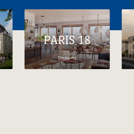
PARIS 18
N
Découvrir
Accueil
Trouver son logement
Grand Est
Bas-
Rhin
Appartements neufs Strasbourg