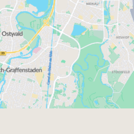
Comment se porte le marché
immobilier à Strasbourg ?
Particulièrement dynamique, le marché immobilier
primo-
strasbourgeois attire aussi bien les
accédants
investisseurs locatifs
que les
. La qualité
de vie à Strasbourg, la densité de commerces et de
services, de même que la proximité des grands
pôles économiques expliquent en grande partie la
très bonne tenue du marché immobilier à
Strasbourg. La rareté du foncier contribue à
soutenir la progression des prix immobiliers
localement.
Les quartiers les plus recherchés à Strasbourg
sont :