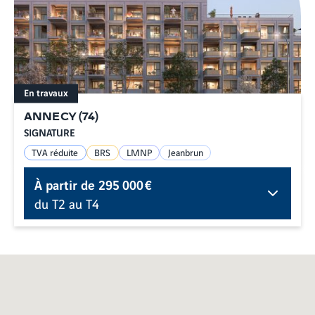
En travaux
ANNECY
(
74
)
SIGNATURE
TVA réduite
BRS
LMNP
Jeanbrun
À partir de
295 000 €
du T2 au T4