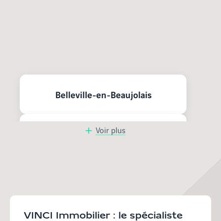
Nos programmes neufs à
proximité
Belleville-en-Beaujolais
Voir plus
Mâcon
Jassans-Riottier
Bourg-en-Bresse
VINCI Immobilier : le spécialiste