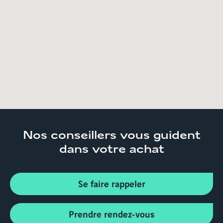
Accueil
Trouver son logement
Auvergne-Rhône-
Alpes
Haute-Savoie
Appartements neufs Annecy
74000
Nos conseillers
vous guident
dans votre achat
Se faire rappeler
Prendre rendez-vous