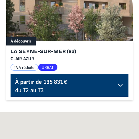
À découvrir
LA SEYNE-SUR-MER
(
83
)
CLAIR AZUR
TVA réduite
URBAT
À partir de
135 831 €
du T2 au T3