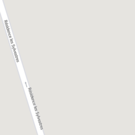
aux normes les plus strictes en matière d’efficacité
énergétique. C’est concrètement une belle
opportunité pour réduire à long terme ses factures
d’énergie.
logements neufs de VINCI Immobilier à
Les
Cabourg
bénéficient de labels de performances
énergétiques tels que le label bâtiment basse
qualité de vie
consommation (BBC), gage d’une
supérieure
et de coûts de fonctionnement réduits.
Au sein de notre offre de logements neufs, vous
pourrez choisir votre bien, du studio au 5 pièces.
Pour en savoir plus sur les programmes proposés
par VINCI Immobilier à Cabourg, notre équipe de
conseillers reste à votre disposition.