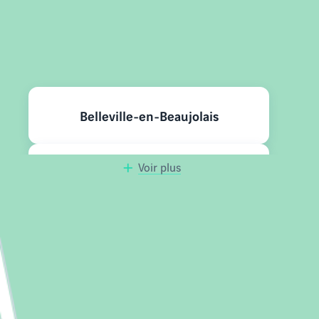
Nos programmes neufs à
proximité
Belleville-en-Beaujolais
Voir plus
Mâcon
Jassans-Riottier
Cabourg
Normandie
est une petite ville de
qui
Bourg-en-Bresse
séduit par son cadre et sa qualité de vie. Prisée pour
son dynamisme et ses charmes côtiers, la