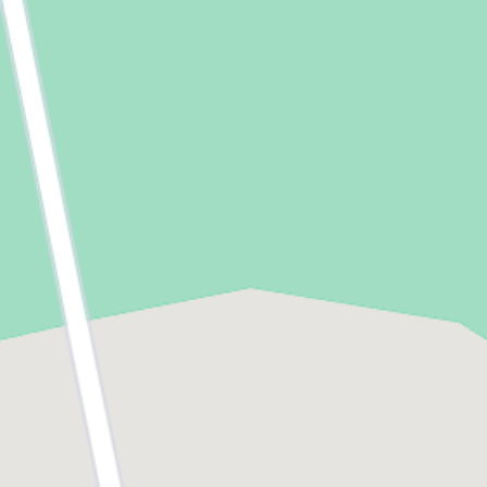
commune attire chaque année davantage
d’habitants qui investissent dans l’immobilier neuf
Rillieux-La-Pape
grâce à la qualité des constructions VINCI
Immobilier.
Saint-Didier-au-Mont-d'Or
Cabourg, le littoral à 2 heures de la
capitale
Située en bord de mer dans le département du
Calvados
, Cabourg est une ville phare de
Normandie. Elle est connue pour sa célèbre
promenade Marcel Proust le long de la plage, qui
attire chaque année de nombreux touristes du
monde entier.
Cabourg est une commune de moins de 5 000
Caen
habitants qui bénéficie de sa proximité avec
,