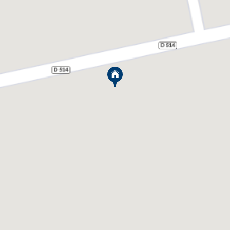
un exemple emblématique de ce type
d’architecture.
casino de Cabourg
Le
est un témoignage vivant de
la vie mondaine de la ville. Avec sa façade
imposante et son intérieur luxueux, le casino
continue d’attirer la quasi-totalité des touristes qui
y séjournent. La ville porte par ailleurs un projet de
nouveau casino, dont les travaux ont démarré en
février 2024. Le nouvel édifice, dont la superficie
totale atteindra 2 000 m², prendra place sur un
terrain de 11 000 m². Il se situera à proximité du
nouveau complexe aqualudique, avec lequel il
partagera des espaces de stationnement.
La ville bénéficie d’une longue promenade en bord
de mer dédiée à Marcel Proust, qui a trouvé à
Cabourg une source d’inspiration pour son œuvre