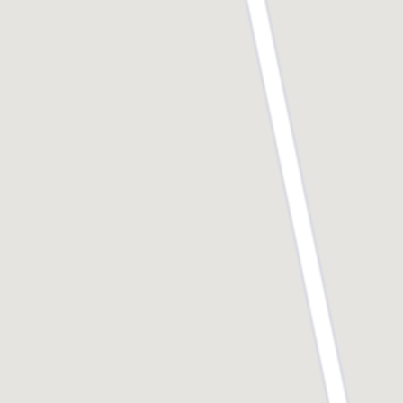
les spécialités médicales. La qualité des soins
prodigués au CHU de Caen est d’ailleurs
régulièrement saluée.
Une ville dynamique au patrimoine
culturel séduisant
La petite ville de Cabourg bénéficie d’un patrimoine
architectural préservé qui séduit notamment par
son ambiance romantique et littéraire.
Cabourg est célèbre pour son architecture
e
caractéristique de la fin du XIX
siècle et du début
e
du XX
siècle. La ville abrite de magnifiques villas et
hôtels qui reflètent le glamour et le luxe de cette
époque. Le Grand Hôtel de Cabourg, immortalisé
par Marcel Proust qui y séjourna régulièrement, est