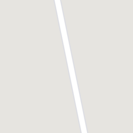
profils, qu'ils soient actifs ou non. Plusieurs grands
projets soutenus et développés par la ville devraient
venir encore renforcer l'attractivité de Cabourg.
nouveau centre
C'est le cas, notamment, du
aqualudique
, dont l'ouverture est programmée
pour juillet 2024. Il est également prévu de
requalifier les entrées de la ville tout en sécurisant
végétalisées
les usages. Celles-ci seront
. Demain, il
circuler à vélo
sera aussi (encore) plus facile de
grâce au développement d'une piste cyclable
dédiée.
Cabourg profite par ailleurs d’infrastructures de
santé de qualité sur sa zone, notamment le CHU de
Caen. Ce grand centre hospitalier est reconnu pour
la qualité et la diversité de ses services médicaux et
chirurgicaux. Il dispose d’installations de pointe et
d’équipes hautement qualifiées pour traiter toutes