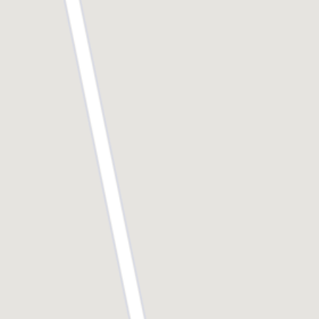
notamment en ce qui concerne les études
supérieures et le marché de l’emploi (à environ 25
km, soit 30 minutes en voiture).
De plus, les résidents et les touristes apprécient
d’avoir accès au bord de mer à seulement deux
heures de trajet de la capitale. La ville est desservie
par plusieurs axes autoroutiers, notamment l’A13,
qui permet de rejoindre Paris. Cabourg bénéficie
aussi de lignes ferroviaires vers Paris Saint-Lazare,
Rennes, et Le Mans, ce qui facilite les
déplacements des navetteurs.
ville paisible et
Cabourg a la réputation d’être une
sécurisée
, idéale pour les familles et les retraités...
mais pas seulement. Les jeunes y trouvent aussi
leur compte. D'ailleurs, la ville propose des activités
et des commodités susceptibles de plaire à tous les