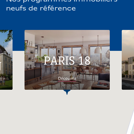
neufs de référence
PARIS 18
N
Découvrir
Accueil
Appartements neufs Rambouillet