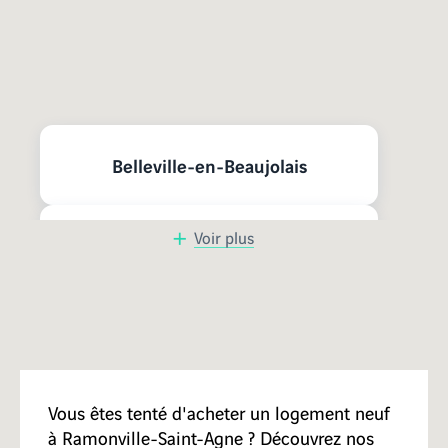
Nos programmes neufs à
proximité
Belleville-en-Beaujolais
Voir plus
Bourg-en-Bresse
Saint-Didier-au-Mont-d'Or
Caluire-et-Cuire
Vous êtes tenté d'acheter un logement neuf
à Ramonville-Saint-Agne ? Découvrez nos