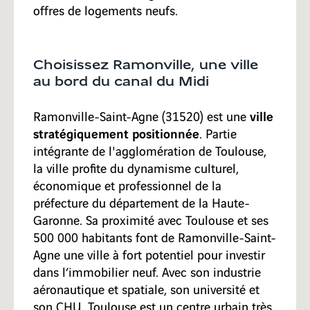
offres de logements neufs.
Ambérieu-en-Bugey
Choisissez Ramonville, une ville
Décines-Charpieu
au bord du canal du Midi
ville
Ramonville-Saint-Agne (31520) est une
stratégiquement positionnée
. Partie
intégrante de l'agglomération de Toulouse,
la ville profite du dynamisme culturel,
économique et professionnel de la
préfecture du département de la Haute-
Garonne. Sa proximité avec Toulouse et ses
500 000 habitants font de Ramonville-Saint-
Agne une ville à fort potentiel pour investir
dans l’immobilier neuf. Avec son industrie
aéronautique et spatiale, son université et
son CHU, Toulouse est un centre urbain très