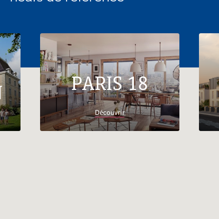
PARIS 18
N
Découvrir
Accueil
Trouver son
logement
Occitanie
Haute-
Garonne
Appartements neufs Ramonville