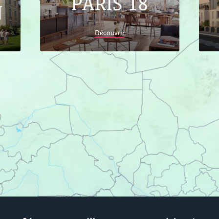
PARIS 18
N
Découvrir
Accueil
Trouver son logement
Centre-Val de
Loire
Indre-et-Loire
Appartements neufs Tours
37000