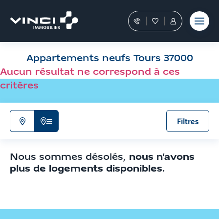
Aller
et outils
Fraudes
moment
terrain
au
Nos
Favoris
Tous
contenu
conseillers
les
Aller
vous
services
aux
guident
sont
Appartements neufs Tours 37000
filtres
dans
dans
votre
votre
de
Aucun résultat ne correspond à ces
achat
Espace
recherche
critères
Personnel
Aller
aux
résultats
Filtres
N'afficher
Afficher
que
la
la
liste
Nous sommes désolés,
nous n’avons
carte
de
plus de logements disponibles
.
résultats