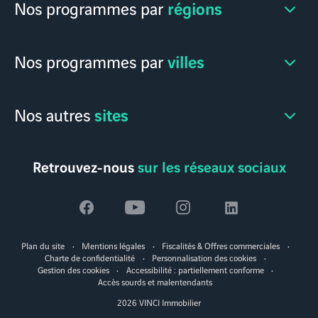
régions
Nos programmes par
villes
Nos programmes par
sites
Nos autres
Retrouvez-nous
sur les réseaux sociaux
Voir
Voir
Voir
Voir
la
la
la
la
Plan du site
Mentions légales
Fiscalités & Offres commerciales
page
page
page
page
Charte de confidentialité
Personnalisation des cookies
Gestion des cookies
Accessibilité : partiellement conforme
facebook
youtube
instagram
linkedin
Accès sourds et malentendants
2026 VINCI Immobilier