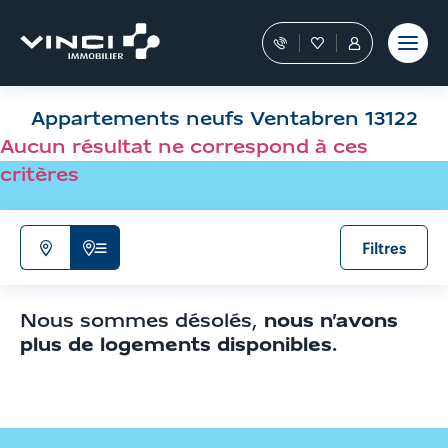
Aller
et outils
Fraudes
moment
terrain
au
Nos
Favoris
Tous
contenu
conseillers
les
Aller
vous
services
aux
guident
sont
Appartements neufs Ventabren 13122
filtres
dans
dans
votre
votre
de
Aucun résultat ne correspond à ces
achat
Espace
recherche
critères
Personnel
Aller
aux
résultats
Filtres
N'afficher
Afficher
que
la
la
liste
Nous sommes désolés,
nous n’avons
carte
de
plus de logements disponibles
.
résultats