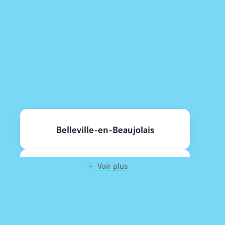
Nos programmes neufs à
proximité
Belleville-en-Beaujolais
Voir plus
Mâcon
Jassans-Riottier