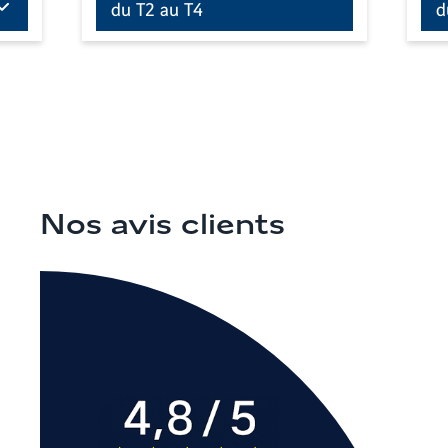
du T2 au T4
d
Nos avis clients