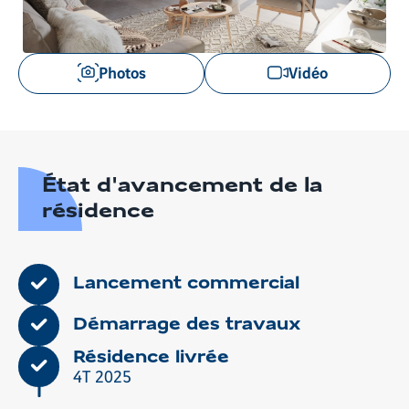
Voir
Photos
Vidéo
les
images
en
gros
plan
État d'avancement de la
résidence
Lancement commercial
Démarrage des travaux
Résidence livrée
4T 2025