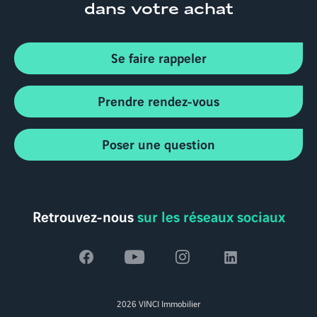
dans votre achat
Se faire rappeler
Prendre rendez-vous
Poser une question
Retrouvez-nous
sur les réseaux sociaux
Voir
Voir
Voir
Voir
la
la
la
la
2026 VINCI Immobilier
page
page
page
page