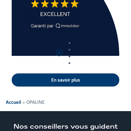
Suspendre
la lecture automatique
En savoir plus
Accueil
OPALINE
Nos conseillers
vous guident