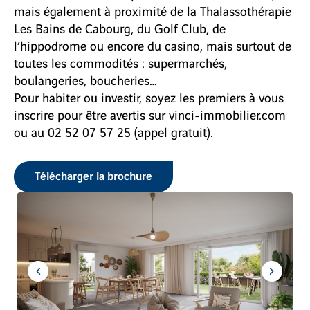
mais également à proximité de la Thalassothérapie
Les Bains de Cabourg, du Golf Club, de
l’hippodrome ou encore du casino, mais surtout de
toutes les commodités : supermarchés,
boulangeries, boucheries…
Pour habiter ou investir, soyez les premiers à vous
inscrire pour être avertis sur vinci-immobilier.com
ou au 02 52 07 57 25 (appel gratuit).
Télécharger la brochure
Aller
Aller
à
à
l'item
l'item
précédent
suivant