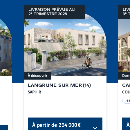
LIVRAISON PRÉVUE AU
LIV
E
E
2
TRIMESTRE
2028
3
T
À découvrir
Dern
LANGRUNE SUR MER
(
14
)
CA
SAPHIR
COU
Je
À partir de
294 000 €
À