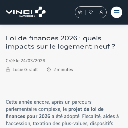
Aller
et outils
Fraudes
moment
terrain
au
Nos
Favoris
Tous
contenu
conseillers
les
vous
services
guident
sont
dans
dans
Loi de finances 2026 : quels
votre
votre
impacts sur le logement neuf ?
achat
Espace
Personnel
Créé le 24/03/2026
Lucie Girault
2
minutes
Cette année encore, après un parcours
projet de loi de
parlementaire complexe, le
finances pour 2026
a été adopté. Fiscalité, aides à
l’accession, taxation des plus-values, dispositifs