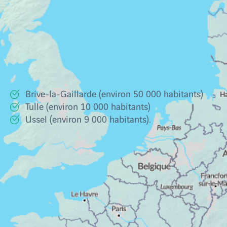
Dans quelles villes investir en Corrèze ?
Les plus grandes villes du département de la
Corrèze sont :
Brive-la-Gaillarde (environ 50 000 habitants)
Tulle (environ 10 000 habitants)
Ussel (environ 9 000 habitants).
Tulle présente un fort potentiel locatif
, même si
c’est également le cas d’autres localités. Au-delà de
sa population intra-muros, Tulle peut compter sur
un vaste bassin de population de 45 000 habitants
répartis sur 43 communes. Le dynamisme
économique de Tulle s'appuie sur une agriculture
prospère, mais aussi une intense activité