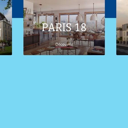
PARIS 18
N
Découvrir
Accueil
Trouver son logement
Nouvelle-
Aquitaine
Appartements neufs et immobilier Corrèze