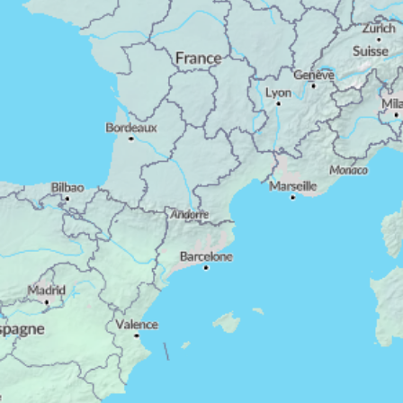
touristique. De nombreuses entreprises naissent et
se développent dans le domaine de l'hébergement
et de la restauration. Investir dans un meublé de
tourisme peut constituer une bonne option d'un
point de vue investisseur.
Pourquoi vivre en Corrèze ?
Si la Corrèze séduit autant, ce n'est pas seulement
Le
en raison de ses villes actives et dynamiques.
département compte également de nombreux
bourgs et villages de charme :
Argentat-sur-
Dordogne, Aubazine, Corrèze, Donzenac, Meymac,
Pompadour, Treignac, Uzerche... Ces localités sont
parsemées de nombreux châteaux hérités de
l’époque médiévale (Ventadour, Turenne, Ségur-le-
Château, Comborn, Merle…).