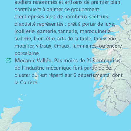
ateliers renommés et artisans de premier plan
contribuent à animer ce groupement
d'entreprises avec de nombreux secteurs
d'activité représentés : prêt à porter de luxe,
joaillerie, ganterie, tannerie, maroquinerie-
sellerie, bien-être, arts de la table, tapisserie,
mobilier, vitraux, émaux, luminaires, ou encore
porcelaine.
Mecanic Vallée.
Pas moins de 213 entreprises
de l'industrie mécanique font partie de ce
cluster qui est réparti sur 6 départements, dont
la Corrèze.
Cette bonne dynamique sur le plan économique se
traduit par une bonne tenue du marché de l'emploi
et une forte demande locative. La Corrèze est donc
un territoire particulièrement attractif pour les
investisseurs locatifs.