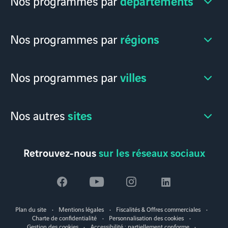
départements
Nos programmes par
régions
Nos programmes par
villes
Nos programmes par
sites
Nos autres
Retrouvez-nous
sur les réseaux sociaux
Voir
Voir
Voir
Voir
la
la
la
la
Plan du site
Mentions légales
Fiscalités & Offres commerciales
page
page
page
page
Charte de confidentialité
Personnalisation des cookies
Gestion des cookies
Accessibilité : partiellement conforme