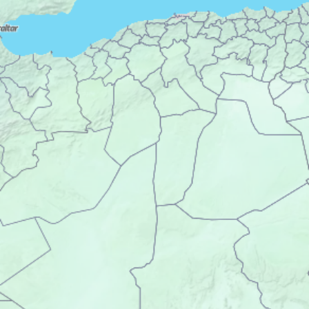
Le patrimoine naturel n'est pas en reste
, avec un
site inscrit au réseau mondial de Réserves de
biosphère de l'UNESCO, le bassin de la Dordogne,
et un parc naturel régional. Ces vastes étendues
naturelles peuvent se parcourir à pied, grâce aux 1
000 km d'itinéraires de randonnées pédestres, mais
pas seulement. Les plus aventureux pourront
profiter des 175 km de parcours de canoë-kayak.
La Corrèze bénéficie également d'un patrimoine
gastronomique important
, qui montre à quel point
l'art de vivre n'est pas un vain mot dans ce
département.
Vous aussi, vous aimeriez profiter de cette qualité
de vie et, pourquoi pas, réaliser un investissement
locatif en Corrèze ? Votre conseiller VINCI