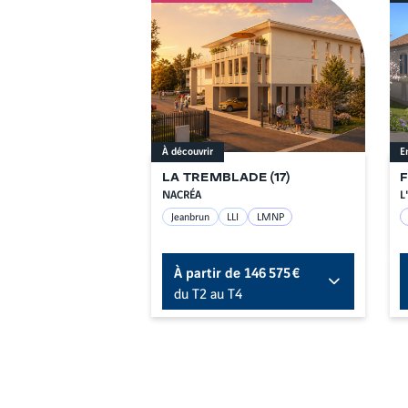
À découvrir
E
LA TREMBLADE
(
17
)
NACRÉA
L
Jeanbrun
LLI
LMNP
À partir de
146 575 €
du T2 au T4