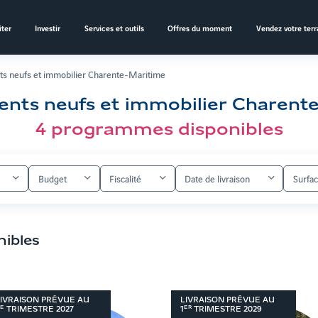
ter
Investir
Services et outils
Offres du moment
Vendez votre terr
s neufs et immobilier Charente-Maritime
nts neufs et immobilier Charent
4
programmes disponibles
Budget
Fiscalité
Date de livraison
Surfa
nibles
IVRAISON PRÉVUE AU
LIVRAISON PRÉVUE AU
E
ER
TRIMESTRE
2027
1
TRIMESTRE
2029