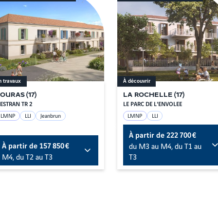
n travaux
À découvrir
FOURAS
(
17
)
LA ROCHELLE
(
17
)
'ESTRAN TR 2
LE PARC DE L'ENVOLEE
LMNP
LLI
Jeanbrun
LMNP
LLI
À partir de
222 700 €
À partir de
157 850 €
du M3 au M4, du T1 au
M4, du T2 au T3
T3