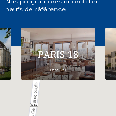
Nos programmes immobiliers
neufs de référence
PARIS 18
N
Découvrir
Accueil
Trouver son logement
Hauts-de-
France
Appartements neufs Phalempin 59133