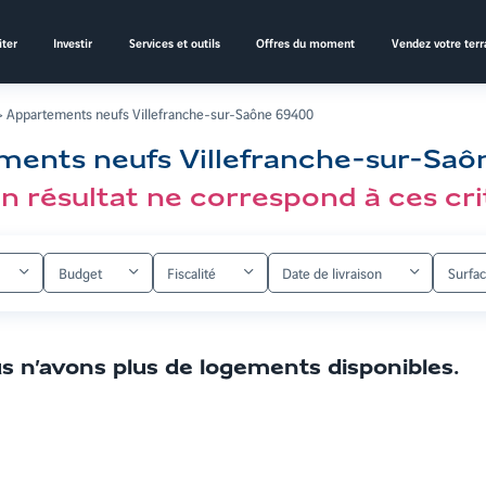
ter
Investir
Services et outils
Offres du moment
Vendez votre terr
Appartements neufs Villefranche-sur-Saône 69400
ments neufs Villefranche-sur-Saô
n résultat ne correspond à ces cri
Budget
Fiscalité
Date de livraison
Surfa
s n’avons plus de logements disponibles
.