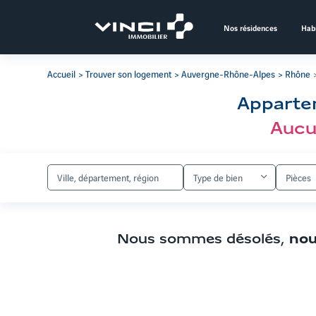
Aller
au
Nos résidences
Habi
contenu
Aller
aux
Accueil
Trouver son logement
Auvergne-Rhône-Alpes
Rhône
filtres
de
Apparte
recherche
Aller
Aucu
aux
résultats
Type de bien
Pièces
Nous sommes désolés,
nou