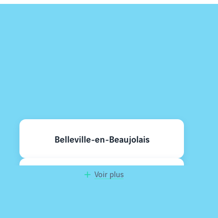
Nos programmes neufs à
proximité
Belleville-en-Beaujolais
Voir plus
Mâcon
Jassans-Riottier