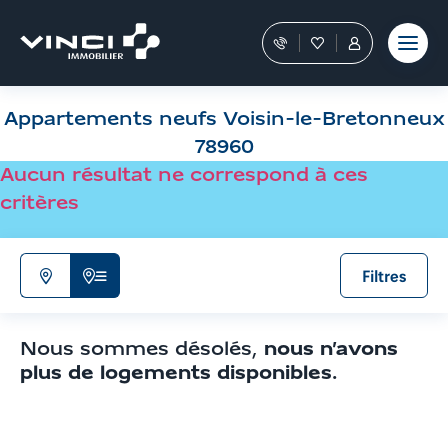
Aller
et outils
Fraudes
moment
terrain
au
Nos
Favoris
Tous
contenu
conseillers
les
Aller
vous
services
aux
guident
sont
Appartements neufs Voisin-le-Bretonneux
filtres
dans
dans
votre
votre
de
78960
achat
Espace
recherche
Aucun résultat ne correspond à ces
Personnel
Aller
critères
aux
résultats
Filtres
N'afficher
Afficher
que
la
la
liste
Nous sommes désolés,
nous n’avons
carte
de
plus de logements disponibles
.
résultats