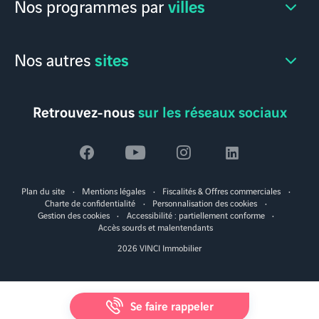
villes
Nos programmes par
sites
Nos autres
Retrouvez-nous
sur les réseaux sociaux
Voir
Voir
Voir
Voir
la
la
la
la
Plan du site
Mentions légales
Fiscalités & Offres commerciales
page
page
page
page
Charte de confidentialité
Personnalisation des cookies
Gestion des cookies
Accessibilité : partiellement conforme
facebook
youtube
instagram
linkedin
Accès sourds et malentendants
2026 VINCI Immobilier
Se faire rappeler
MapLibre
|
© Alentoor
© OpenStreetMap