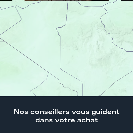
Accueil
Trouver son logement
Ile-de-
France
Appartements neufs et immobilier
Yvelines
Appartements neufs Voisin-le-Bretonneux
78960
Nos conseillers
vous guident
dans votre achat