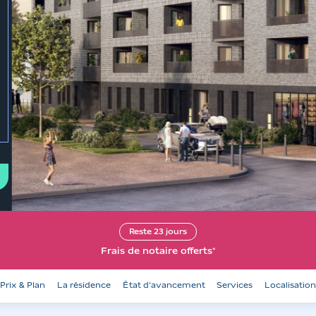
à
l'item
précédent
Reste
23
jours
Frais de notaire offerts*
Prix & Plan
La résidence
État d'avancement
Services
Localisatio