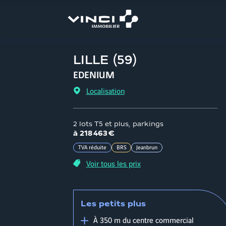
Aller
au
contenu
LILLE
(
59
)
EDENIUM
Localisation
2 lots T5 et plus, parkings
à
218 463 €
TVA réduite
BRS
Jeanbrun
Voir tous les prix
Les petits plus
À 350 m du centre commercial