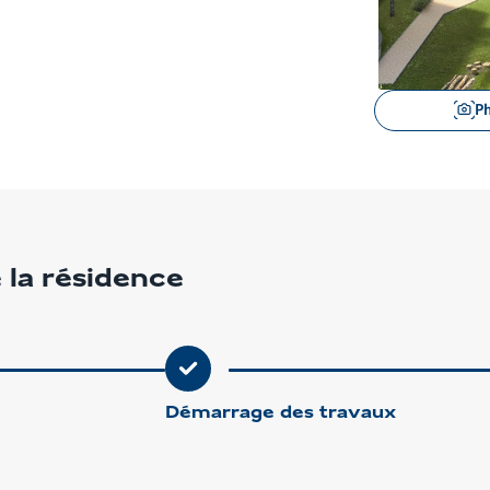
Voir
P
les
images
en
gros
plan
 la résidence
Démarrage des travaux