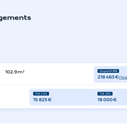
ogements
Dispositif BRS
102.9
m²
Charg
218 463 €
TVA 5.5%
TVA 20%
15 825 €
18 000 €