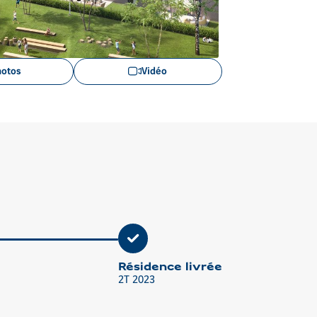
Voir
hotos
Vidéo
les
images
en
gros
plan
Résidence livrée
2T 2023