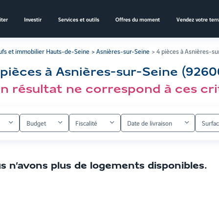
ter
Investir
Services et outils
Offres du moment
Vendez votre terr
fs et immobilier Hauts-de-Seine
Asnières-sur-Seine
4 pièces à Asnières-su
 pièces à Asnières-sur-Seine (9260
n résultat ne correspond à ces cri
Budget
Fiscalité
Date de livraison
Surfa
s n’avons plus de logements disponibles
.