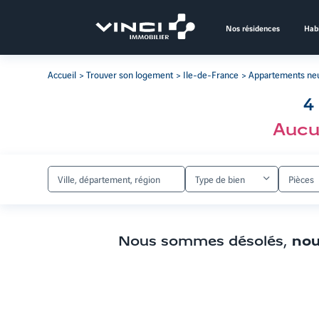
Aller
au
Nos résidences
Habi
contenu
Aller
aux
Accueil
Trouver son logement
Ile-de-France
Appartements neu
filtres
de
4
recherche
Aller
Aucu
aux
résultats
Type de bien
Pièces
Nous sommes désolés,
nou