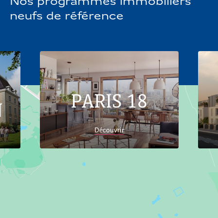
Nos programmes immobiliers
neufs de référence
PARIS 18
N
Découvrir
Accueil
Trouver son logement
Ile-de-
France
Seine-et-Marne
Appartements neufs
Bussy-Saint-Georges 77600