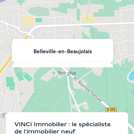
Nos programmes neufs à
proximité
Belleville-en-Beaujolais
Voir plus
Bourg-en-Bresse
Saint-Didier-au-Mont-d'Or
Caluire-et-Cuire
VINCI Immobilier : le spécialiste
de l’immobilier neuf