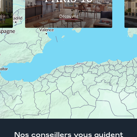
N
Découvrir
Accueil
Trouver son logement
Auvergne-Rhône-
Alpes
Haute-Savoie
Appartements neufs Cran-
Gevrier 74960
Nos conseillers
vous guident