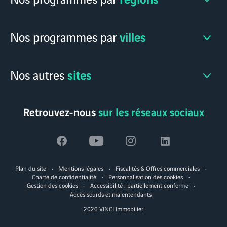
villes
Nos programmes par
sites
Nos autres
Retrouvez-nous
sur les réseaux sociaux
Voir
Voir
Voir
Voir
la
la
la
la
Plan du site
Mentions légales
Fiscalités & Offres commerciales
page
page
page
page
Charte de confidentialité
Personnalisation des cookies
Gestion des cookies
Accessibilité : partiellement conforme
facebook
youtube
instagram
linkedin
Accès sourds et malentendants
2026 VINCI Immobilier