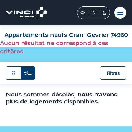
Aller
et outils
Fraudes
moment
terrain
au
Nos
Favoris
Tous
contenu
conseillers
les
Aller
vous
services
aux
guident
sont
Appartements neufs Cran-Gevrier 74960
filtres
dans
dans
votre
votre
de
Aucun résultat ne correspond à ces
achat
Espace
recherche
critères
Personnel
Aller
aux
résultats
Filtres
N'afficher
Afficher
que
la
la
liste
Nous sommes désolés,
nous n’avons
carte
de
plus de logements disponibles
.
résultats