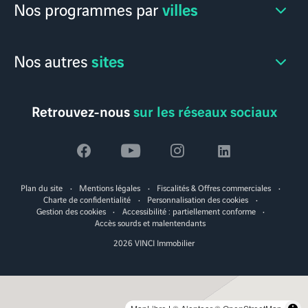
villes
Nos programmes par
sites
Nos autres
Retrouvez-nous
sur les réseaux sociaux
Voir
Voir
Voir
Voir
la
la
la
la
Plan du site
Mentions légales
Fiscalités & Offres commerciales
page
page
page
page
Charte de confidentialité
Personnalisation des cookies
Gestion des cookies
Accessibilité : partiellement conforme
facebook
youtube
instagram
linkedin
Accès sourds et malentendants
2026 VINCI Immobilier