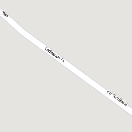
Pour habiter ou investir à Gières, VINCI Immobilier
vous propose une sélection de programmes de
Rillieux-La-Pape
choix afin que vous puissiez trouver le bien qui
correspond à vos besoins. N’attendez plus pour
profiter des nombreux avantages que vous propose
Saint-Didier-au-Mont-d'Or
cette ville et trouvez le commerce, l’appartement
ou la maison de vos rêves. Toutes les meilleures
adresses sont sélectionnées pour réussir votre achat
investissement locatif à
résidentiel ou votre
Gières
.
Nos appartements neufs à Gières
appartements neufs à
Toute notre gamme d’
Gières
profite d’agencements parfaitement conçus
et de prestations contemporaines de qualité.
L’accent est mis dans chaque lieu de vie sur le