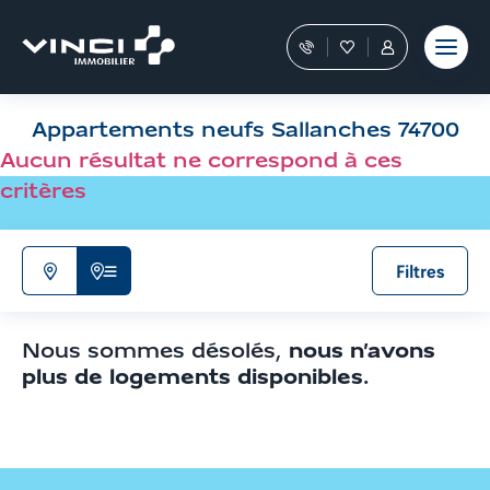
Aller
et outils
Fraudes
moment
terrain
au
Nos
Favoris
Tous
contenu
conseillers
les
Aller
vous
services
aux
guident
sont
Appartements neufs Sallanches 74700
filtres
dans
dans
votre
votre
de
Aucun résultat ne correspond à ces
achat
Espace
recherche
critères
Personnel
Aller
aux
résultats
Filtres
N'afficher
Afficher
que
la
la
liste
Nous sommes désolés,
nous n’avons
carte
de
plus de logements disponibles
.
résultats