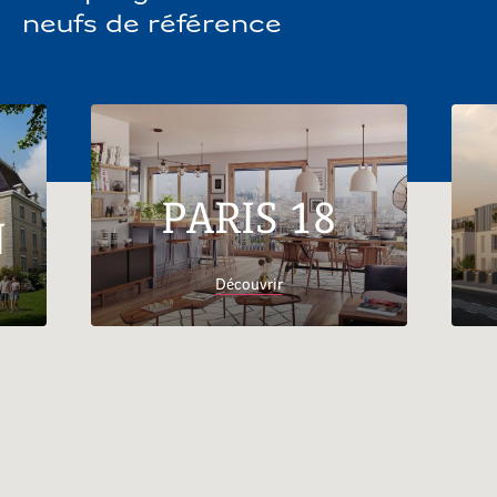
neufs de référence
Ambérieu-en-Bugey
Décines-Charpieu
PARIS 18
N
Découvrir
Accueil
Trouver son logement
Ile-de-
France
Seine-et-Marne
Appartements neufs
Savigny-le-Temple