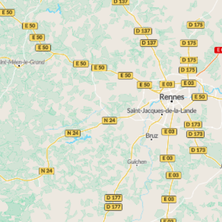
Sur le plan financier, l’immobilier neuf offre des
frais de notaire réduits,
avantages concrets :
garanties
(décennale, biennale, parfait achèvement)
et, selon les situations, éligibilité à certains
dispositifs d’aide à l’achat.
Quelles villes privilégier pour s’installer
ou investir en Loire-Atlantique ?
Grâce à la diversité de ses pôles urbains, la Loire-
Atlantique propose des opportunités variées,
adaptées à différents profils d’acquéreurs et
d’investisseurs.
Immobilier neuf à Nantes