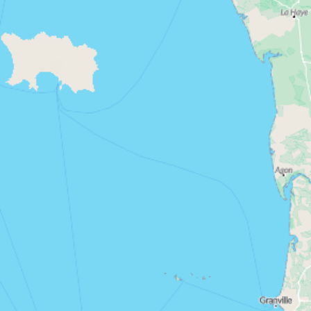
habiter ou investir dans le neuf en
Vous souhaitez
Loire-Atlantique
? VINCI Immobilier vous propose
une large sélection de programmes immobiliers
neufs. Découvrez les nombreux atouts de la Loire-
Atlantique qui en font un département attrayant
pour un investissement locatif ou un achat
résidentiel. N’attendez plus pour profiter des
nombreux avantages qu’offre ce département au
Pays de la Loire
appartement
cœur des
et trouvez l’
neuf qui répondra à tous vos critères.
Pourquoi acheter un logement neuf en
Loire-Atlantique ?
Portée par une croissance démographique
soutenue, la Loire-Atlantique figure parmi les