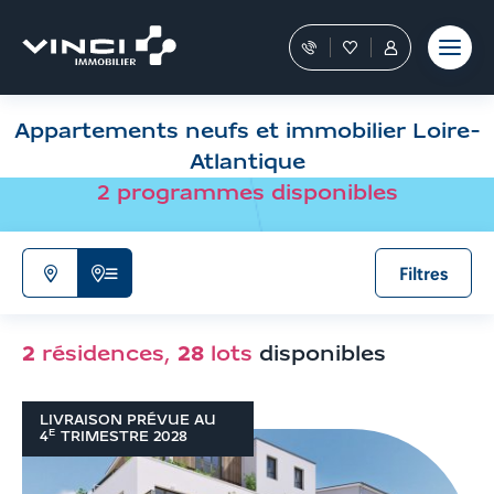
Aller
et outils
Fraudes
moment
terrain
au
Nos
Favoris
Tous
contenu
conseillers
les
Aller
vous
services
aux
guident
sont
Appartements neufs et immobilier Loire-
filtres
dans
dans
votre
votre
de
Atlantique
achat
Espace
recherche
2
programmes disponibles
Personnel
Aller
aux
résultats
Filtres
N'afficher
Afficher
que
la
la
liste
2
résidences
,
28
lots
disponibles
carte
de
résultats
LIVRAISON PRÉVUE AU
E
4
TRIMESTRE
2028