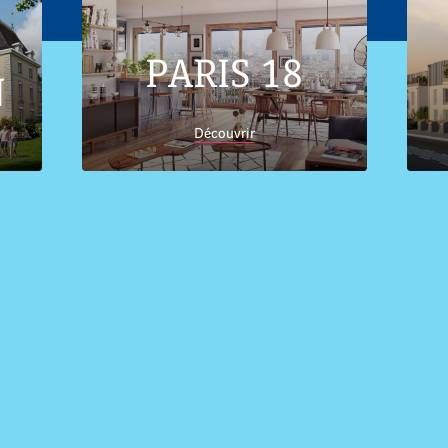
PARIS 18
N
Découvrir
Accueil
Trouver son logement
Pays de la
Loire
Appartements neufs et immobilier Loire-
Atlantique