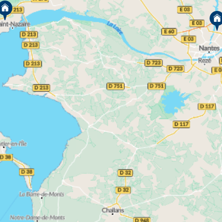
Saint-Nazaire
Ville portuaire emblématique,
séduit
par son littoral. Son tissu économique, fortement
marqué par l’industrie navale, l’aéronautique et les
énergies marines, génère une demande
immobilière régulière.
programmes immobiliers neufs à Saint-
Les
Nazaire
répondent à cette dynamique, en
proposant des logements adaptés aux actifs
comme aux investisseurs. Le cadre de vie, entre
front de mer, équipements culturels et
infrastructures modernes, constitue un atout
supplémentaire pour sécuriser un projet immobilier,
qu’il s’agisse d’y vivre ou de louer.
D’autres communes dynamiques :