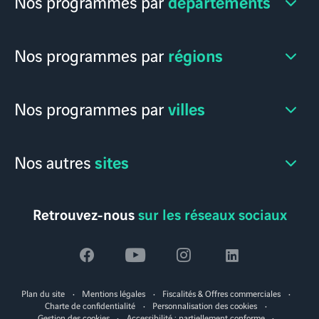
départements
Nos programmes par
régions
Nos programmes par
villes
Nos programmes par
sites
Nos autres
Retrouvez-nous
sur les réseaux sociaux
Voir
Voir
Voir
Voir
la
la
la
la
Plan du site
Mentions légales
Fiscalités & Offres commerciales
page
page
page
page
Charte de confidentialité
Personnalisation des cookies
Gestion des cookies
Accessibilité : partiellement conforme