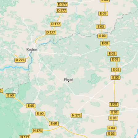
Nantes
Capitale régionale,
constitue un marché
central et particulièrement attractif. La ville
bénéficie d’un bassin d’emplois solide et d’un
appartements
réseau de transports performant. Les
neufs à Nantes
s’inscrivent dans des projets
urbains mêlant logements, commerces, bureaux et
espaces verts.
demande locative y est soutenue
La
, portée par
les étudiants, les jeunes actifs et les familles.
Investir dans le neuf à Nantes
permet ainsi de
viser une mise en location rapide, tout en
s’inscrivant dans une logique de valorisation
patrimoniale sur le long terme.
Immobilier neuf à Saint-Nazaire