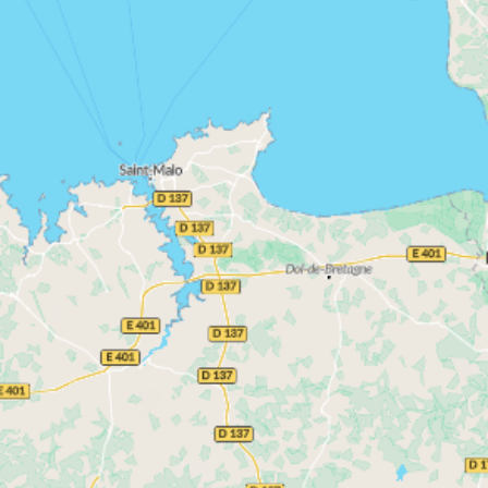
départements les plus attractifs de l’Ouest
.
L’essor de l’emploi, notamment dans les secteurs
de l’industrie, des services, du numérique et de la
logistique, renforce l’attractivité résidentielle du
territoire. Cette dynamique se traduit par une
demande constante de logements, en particulier
dans les zones urbaines et périurbaines.
logement neuf en Loire-Atlantique
Choisir un
,
c’est également bénéficier de standards de
construction exigeants. Les programmes récents
respectent la réglementation environnementale
RE2020, garantissant une excellente performance
énergétique, un confort thermique renforcé et des
charges maîtrisées. À cela s’ajoutent des plans
optimisés et des prestations modernes, en phase
avec les attentes actuelles.