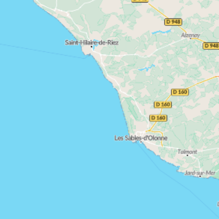
Saint-Herblain, Orvault…
Autour de Nantes, plusieurs communes se
distinguent par leur dynamisme et leur attractivité
Saint-Herblain
résidentielle.
, pôle économique
majeur de la métropole, combine accessibilité,
Orvault
emploi et équipements de qualité.
, plus
résidentielle, séduit par son environnement
verdoyant et sa proximité avec le centre nantais.
Ces communes offrent des opportunités
appartement neuf
intéressantes pour l’achat d’un
en Loire-Atlantique
, avec des prix souvent plus
modérés que dans l’hypercentre de Nantes, tout en
conservant un fort potentiel de valorisation et une
demande locative stable.