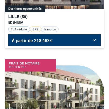
Dernières opportunités
LILLE
(
59
)
EDENIUM
TVA réduite
BRS
Jeanbrun
À partir de
218 463 €
FRAIS DE NOTAIRE
OFFERTS*