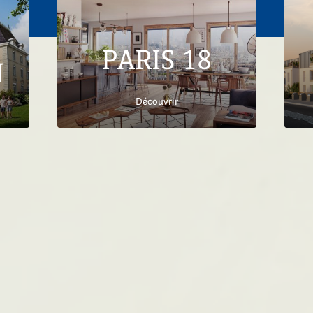
PARIS 18
N
Découvrir
Accueil
Trouver son logement
Appartements neufs
en Hauts-de-France