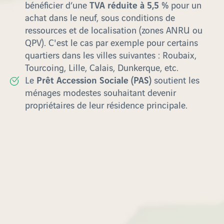
TVA réduite à 5,5 %
bénéficier d’une
pour un
achat dans le neuf, sous conditions de
ressources et de localisation (zones ANRU ou
QPV). C'est le cas par exemple pour certains
quartiers dans les villes suivantes : Roubaix,
Tourcoing, Lille, Calais, Dunkerque, etc.
Prêt Accession Sociale (PAS)
Le
soutient les
ménages modestes souhaitant devenir
propriétaires de leur résidence principale.
Les investisseurs ne sont pas en reste : le statut
LMNP
(loueur en meublé non professionnel)
séduit pour ses avantages fiscaux et sa simplicité
de gestion.
Un marché locatif porteur et diversifié