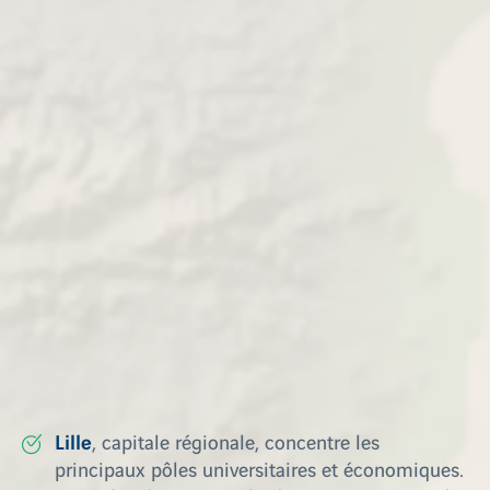
département du Nord
régions françaises. Dans le
,
notamment à Lille, Villeneuve-d’Ascq ou Tourcoing,
les prix du neuf restent compétitifs malgré une
forte demande. C’est un argument de poids pour les
primo-accédants souhaitant s’installer dans une
métropole dynamique, tout en maîtrisant leur
budget.
Des villes attractives pour vivre ou
investir
La région des Hauts-de-France abrite plusieurs
bassins de vie très recherchés, où acheter un
appartement neuf représente une opportunité.
Lille
, capitale régionale, concentre les
principaux pôles universitaires et économiques.