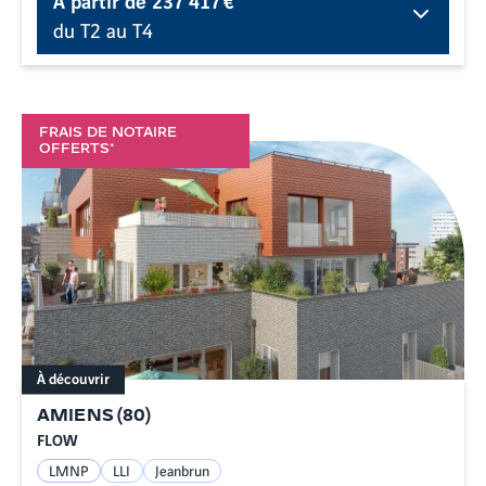
du T2 au T4
FRAIS DE NOTAIRE
OFFERTS*
À découvrir
AMIENS
(
80
)
FLOW
LMNP
LLI
Jeanbrun