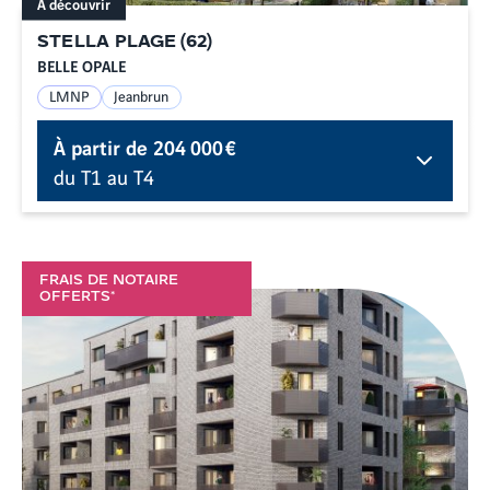
À découvrir
STELLA PLAGE
(
62
)
BELLE OPALE
LMNP
Jeanbrun
À partir de
204 000 €
du T1 au T4
FRAIS DE NOTAIRE
OFFERTS*