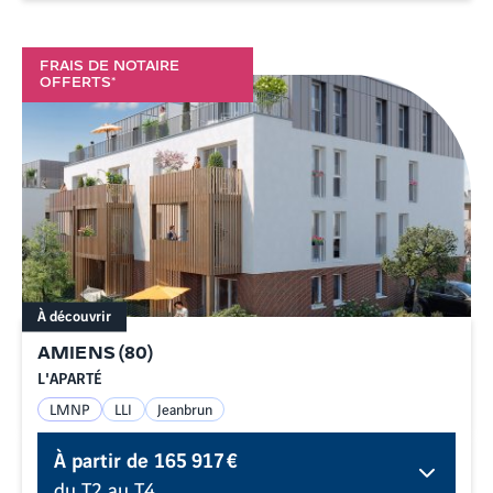
FRAIS DE NOTAIRE
OFFERTS*
À découvrir
AMIENS
(
80
)
L'APARTÉ
LMNP
LLI
Jeanbrun
À partir de
165 917 €
du T2 au T4