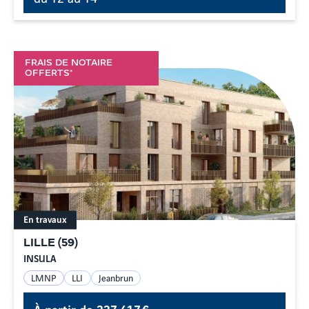
FRAIS DE NOTAIRE
OFFERTS*
En travaux
LILLE
(
59
)
INSULA
LMNP
LLI
Jeanbrun
À partir de
237 417 €