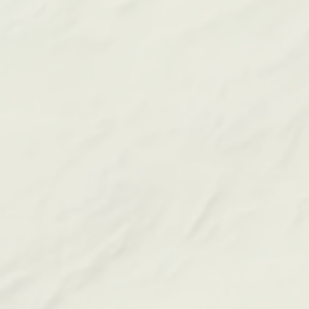
VINCI Immobilier offrent une réponse concrète à
ces attentes : architecture contemporaine,
proximité des transports et prestations durables.
Découvrez nos programmes
immobiliers dans les Hauts-de-France
VINCI Immobilier
En choisissant
, vous bénéficiez
d’un partenaire de confiance reconnu pour la
qualité de ses réalisations et son accompagnement
sur mesure. Chaque programme est pensé pour
favoriser le confort, la performance énergétique
et la durabilité
des logements.
Que vous souhaitiez acheter pour y vivre ou investir,
programmes neufs
découvrez dès maintenant nos
à Lille, Valenciennes, Dunkerque, Amiens ou