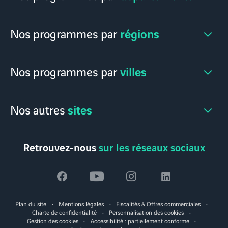
régions
Nos programmes par
villes
Nos programmes par
sites
Nos autres
Retrouvez-nous
sur les réseaux sociaux
Voir
Voir
Voir
Voir
la
la
la
la
Plan du site
Mentions légales
Fiscalités & Offres commerciales
page
page
page
page
Charte de confidentialité
Personnalisation des cookies
Gestion des cookies
Accessibilité : partiellement conforme