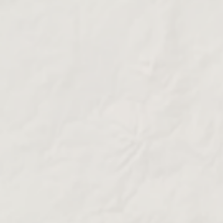
autoroutier dense, les liaisons TGV vers la capitale
en moins d’une heure et la modernisation de ses
infrastructures soutiennent cette attractivité.
Lille, Amiens,
Des métropoles comme
Valenciennes
Dunkerque
ou encore
offrent des
cadres de vie variés : centres-villes animés,
quartiers résidentiels calmes ou communes
verdoyantes en périphérie. Ce dynamisme stimule
demande en logements neufs
naturellement la
,
qu’il s’agisse d’un achat en résidence principale ou
d’un investissement locatif.
Nos appartements neufs dans les
Hauts-de-France