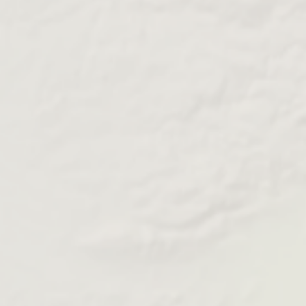
appartement neuf dans les Hauts-de-
Choisir un
France
, c’est bénéficier de tous les avantages de la
construction moderne : isolation thermique
performante, matériaux durables, confort
acoustique, sécurité renforcée et économies
d’énergie au quotidien.
Les programmes neufs proposés par VINCI
Immobilier répondent aux normes
environnementales les plus exigeantes, garantissant
un habitat sain, pérenne et valorisant. Les
acquéreurs profitent aussi de frais de notaire réduits
et de garanties légales (parfait achèvement,
décennale, biennale), qui sécurisent leur projet dans
la durée.
rapport qualité/prix
Autre atout : le
particulièrement attractif comparé à d’autres