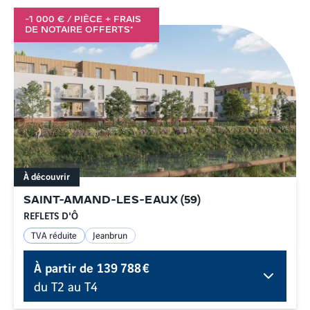
-1 000 € / PIÈCE + FRAIS
DE NOTAIRE OFFERTS*
À découvrir
SAINT-AMAND-LES-EAUX
(
59
)
REFLETS D'Ô
TVA réduite
Jeanbrun
À partir de
139 788 €
du T2 au T4