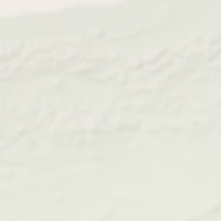
Grâce à la jeunesse de sa population et à la vitalité
marché locatif des Hauts-de-
de son économie, le
France
se montre particulièrement dynamique. Les
besoins en logements étudiants, notamment à Lille,
Valenciennes et Amiens, restent très élevés. Les
résidences neuves y trouvent rapidement preneur,
rendement moyen de 4 à 6 %
avec un
selon la
localisation.
Le marché familial, lui aussi, reste solide. De
nombreuses communes dans le Nord attirent des
qualité de vie,
ménages souhaitant conjuguer
accessibilité et infrastructures modernes
. Cette
double demande - étudiante et familiale - garantit
bonne stabilité locative
une
et une valorisation
durable des biens immobiliers.
Pour les investisseurs, les programmes neufs de