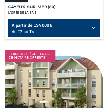
CAYEUX-SUR-MER
(
80
)
L'ORÉE DE LA BAIE
À partir de
194 000 €
du T2 au T4
-2 000 € / PIÈCE + FRAIS
DE NOTAIRE OFFERTS*