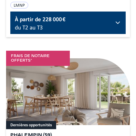
LMNP
À partir de
228 000 €
du T2 au T3
FRAIS DE NOTAIRE
OFFERTS*
Dernières opportunités
PHALEMPIN
(
59
)