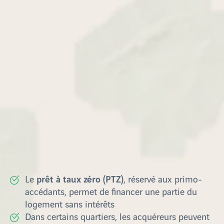
Ces villes, toutes différentes, partagent un même
offre de logements neufs
avantage : une
diversifiée, bien intégrée à leur environnement, et
portée par la volonté de construire un habitat
durable accessible à tous.
Quels sont les aides et les dispositifs
pour acheter dans le neuf dans les
Hauts-de-France ?
Il existe de nombreux dispositifs destinés à faciliter
l’accession à la propriété :
prêt à taux zéro (PTZ)
Le
, réservé aux primo-
accédants, permet de financer une partie du
logement sans intérêts
Dans certains quartiers, les acquéreurs peuvent