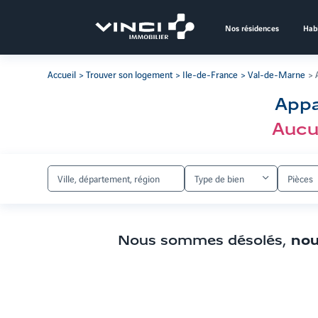
Aller
au
Nos résidences
Habi
contenu
Aller
aux
Accueil
Trouver son logement
Ile-de-France
Val-de-Marne
filtres
de
Appa
recherche
Aller
Aucu
aux
résultats
Type de bien
Pièces
Nous sommes désolés,
nou