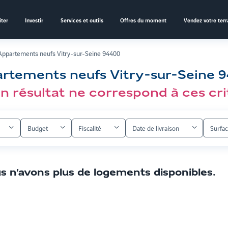
ter
Investir
Services et outils
Offres du moment
Vendez votre terr
Appartements neufs Vitry-sur-Seine 94400
rtements neufs Vitry-sur-Seine 
n résultat ne correspond à ces cri
Budget
Fiscalité
Date de livraison
Surfa
s n’avons plus de logements disponibles
.