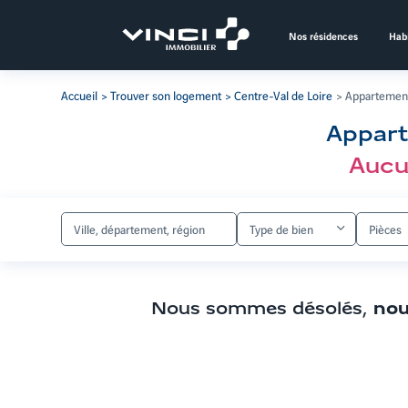
Aller
au
Nos résidences
Habi
contenu
Aller
aux
Accueil
Trouver son logement
Centre-Val de Loire
Appartement
filtres
de
Appart
recherche
Aller
Aucu
aux
résultats
Type de bien
Pièces
Nous sommes désolés,
nou