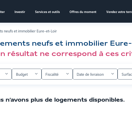
ter
Investir
Services et outils
Offres du moment
Vendez votre terr
s neufs et immobilier Eure-et-Loir
ements neufs et immobilier Eure-
n résultat ne correspond à ces cri
Budget
Fiscalité
Date de livraison
Surfa
s n’avons plus de logements disponibles
.