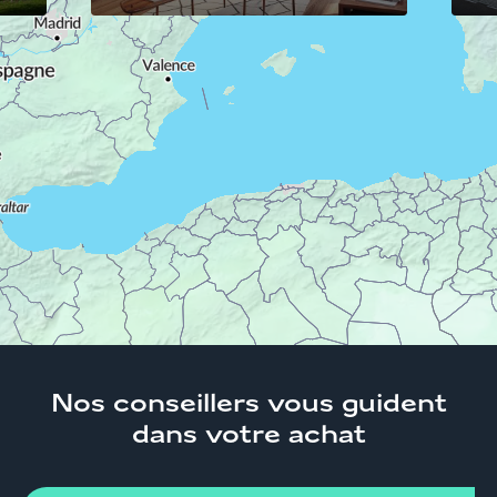
Accueil
Trouver son logement
Pays de la
Loire
Maine-et-Loire
Angers
2 pièces Angers
(49000)
Nos conseillers
vous guident
dans votre achat