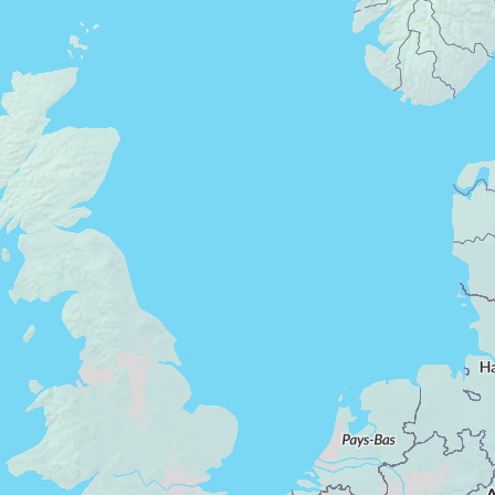
Appartement 2 pièces Angers
Résidence de prestige
À mi-chemin entre Paris et Nantes, Angers est une
ville en pleine évolution. Son patrimoine culturel et
historique lui confère le titre de ville d’art et
Résidence secondaire
d’histoire.
Angers regorge d’espaces verts et de parcs qui
TVA réduite
raviront les amoureux de la nature.
À proximité du centre-ville, des écoles et des
transports, VINCI Immobilier vous propose une
sélection d’appartements 2 pièces disponibles à
l’achat ou en investissement immobilier.
Nos T2 à Angers sont construits selon la démarche
HQE et possèdent le label Bâtiments-Basse-
Consommation afin de garantir un confort de vie