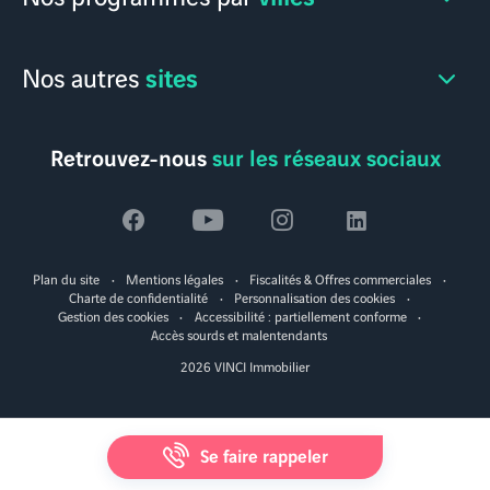
sites
Nos autres
Retrouvez-nous
sur les réseaux sociaux
Voir
Voir
Voir
Voir
la
la
la
la
Plan du site
Mentions légales
Fiscalités & Offres commerciales
page
page
page
page
Charte de confidentialité
Personnalisation des cookies
Gestion des cookies
Accessibilité : partiellement conforme
facebook
youtube
instagram
linkedin
Accès sourds et malentendants
2026 VINCI Immobilier
Se faire rappeler
MapLibre
|
© Alentoor
© OpenStreetMap