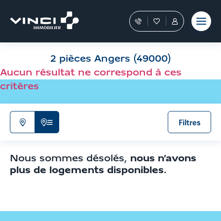
Aller
et outils
Fraudes
moment
terrain
au
Nos
Favoris
Tous
contenu
conseillers
les
Aller
vous
services
aux
guident
sont
2 pièces Angers (49000)
filtres
dans
dans
votre
votre
de
Aucun résultat ne correspond à ces
achat
Espace
recherche
critères
Personnel
Aller
aux
résultats
Filtres
N'afficher
Afficher
que
la
la
liste
Nous sommes désolés,
nous n’avons
carte
de
plus de logements disponibles
.
résultats