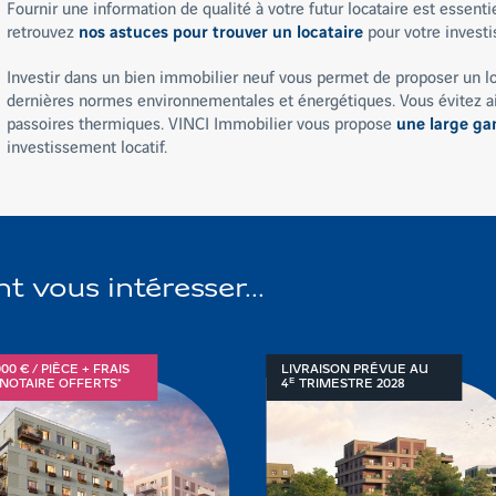
Fournir une information de qualité à votre futur locataire est essentiel
retrouvez
nos astuces pour trouver un locataire
pour votre invest
Investir dans un bien immobilier neuf vous permet de proposer un lo
dernières normes environnementales et énergétiques. Vous évitez ains
passoires thermiques. VINCI Immobilier vous propose
une large ga
investissement locatif.
vous intéresser...
000 € / PIÈCE + FRAIS
LIVRAISON PRÉVUE AU
E
NOTAIRE OFFERTS*
4
TRIMESTRE
2028