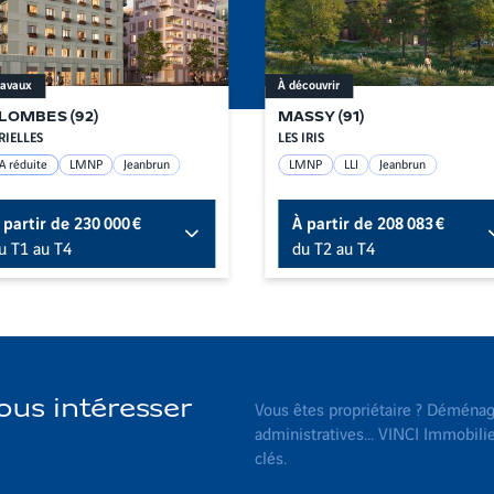
ravaux
À découvrir
LOMBES
(
92
)
MASSY
(
91
)
RIELLES
LES IRIS
A réduite
LMNP
Jeanbrun
LMNP
LLI
Jeanbrun
 partir de
230 000 €
À partir de
208 083 €
u T1 au T4
du T2 au T4
us intéresser
Vous êtes propriétaire ? Déménag
administratives... VINCI Immobi
clés.