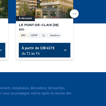
Aller
À découvrir
À découvrir
à
l'item
suivant
LE PONT-DE-CLAIX
(
38
)
VIENNE
(
38
)
EKO
LES BALCONS DE
BRS
LMNP
LLI
Jeanbrun
LMNP géré
À partir de
138 417 €
À partir de
du T2 au T4
du T2 au T3
ement, installation, décoration, démarches
lier vous accompagne même après la remise des