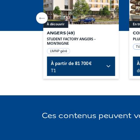
Aller
À découvrir
En t
à
l'item
précédent
ANGERS
(
49
)
CO
YRAMIDE
STUDENT FACTORY ANGERS -
PLU
MONTAIGNE
TV
LMNP géré
00 €
À partir de
81 700 €
À
T1
d
Ces contenus peuvent vo