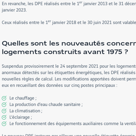
er
En revanche, les DPE réalisés entre le 1
janvier 2013 et le 31 déce
janvier 2023.
er
Ceux réalisés entre le 1
janvier 2018 et le 30 juin 2021 sont valab
Quelles sont les nouveautés concer
logements construits avant 1975 ?
Suspendus provisoirement le 24 septembre 2021 pour les logements c
anormaux détectés sur les étiquettes énergétiques, les DPE réalisé
nouvelles règles de calcul. Les modifications apportées doivent pe
eux en recueillant des données sur cinq postes principaux :
Le chauffage ;
La production d’eau chaude sanitaire ;
La climatisation ;
L’éclairage ;
Le fonctionnement des équipements auxiliaires comme la ventila
Le nouveau DPE instaure par ailleurs une nouvelle étiquette énergie-