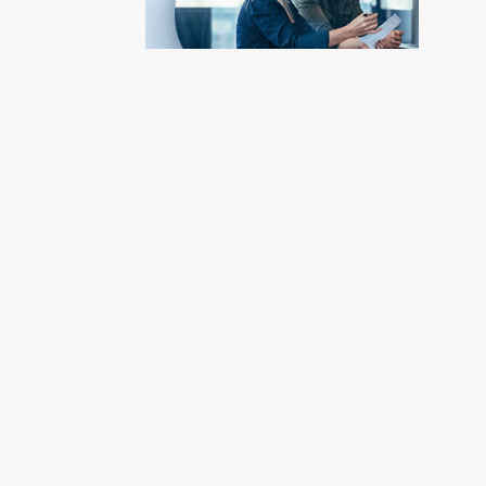
Vendez
votre
terrain