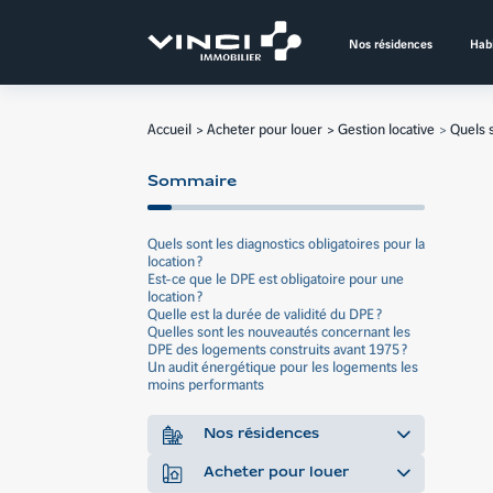
Aller
au
Nos résidences
Habi
contenu
Accueil
Acheter pour louer
Gestion locative
Quels s
Sommaire
Quels sont les diagnostics obligatoires pour la
location ?
Est-ce que le DPE est obligatoire pour une
location ?
Quelle est la durée de validité du DPE ?
Quelles sont les nouveautés concernant les
DPE des logements construits avant 1975 ?
Un audit énergétique pour les logements les
moins performants
Nos résidences
Acheter pour louer