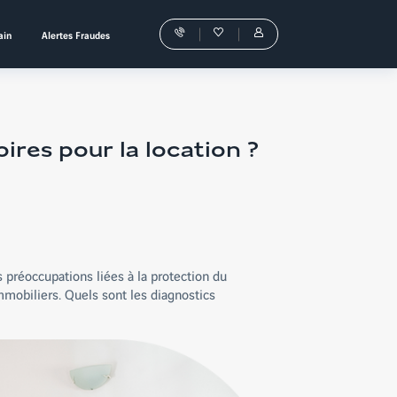
ain
Alertes Fraudes
Nos
Favoris
Tous
conseillers
les
vous
services
guident
sont
dans
dans
votre
votre
achat
Espace
Personnel
oires pour la location ?
 préoccupations liées à la protection du
mobiliers. Quels sont les diagnostics