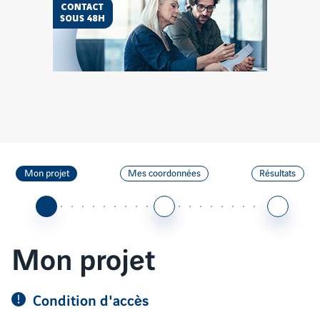
Vendez
votre
terrain
Étape
Étape
Étape
Mon projet
Mes coordonnées
Résultats
1
2
3
sur
sur
sur
3
(active)
3
3
Mon projet
Condition d'accès