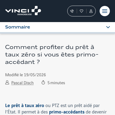
Aller
et outils
Fraudes
moment
terrain
au
Nos
Favoris
Tous
contenu
conseillers
les
vous
services
Sommaire
guident
sont
dans
dans
votre
votre
achat
Espace
Comment profiter du prêt à
Personnel
taux zéro si vous êtes primo-
accédant ?
Modifié le 19/05/2026
Pascal Disch
5
minutes
Le prêt à taux zéro
ou PTZ est un prêt aidé par
primo-accédants
l’État. Il permet à des
de devenir