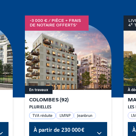
-3 000 € / PIÈCE + FRAIS
LIV
E
DE NOTAIRE OFFERTS*
4
T
En travaux
À dé
COLOMBES
(
92
)
MA
PLURIELLES
LES 
TVA réduite
LMNP
Jeanbrun
L
À partir de
230 000 €
À