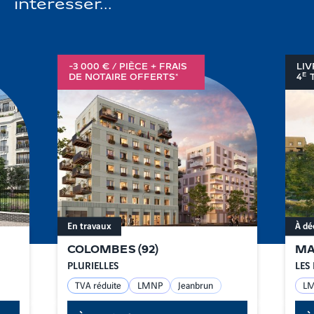
intéresser...
-3 000 € / PIÈCE + FRAIS
LIV
E
DE NOTAIRE OFFERTS*
4
T
En travaux
À dé
COLOMBES
(
92
)
MA
PLURIELLES
LES 
TVA réduite
LMNP
Jeanbrun
L