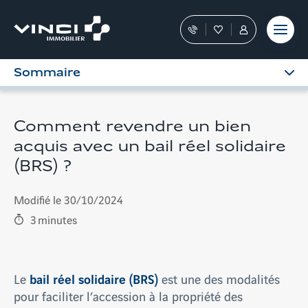
Aller
et outils
Fraudes
moment
terrain
au
Nos
Favoris
Tous
contenu
conseillers
les
vous
services
Sommaire
guident
sont
dans
dans
votre
votre
achat
Espace
Comment revendre un bien
Personnel
acquis avec un bail réel solidaire
(BRS) ?
Modifié le 30/10/2024
3
minutes
bail réel solidaire (BRS)
Le
est une des modalités
pour faciliter l’accession à la propriété des