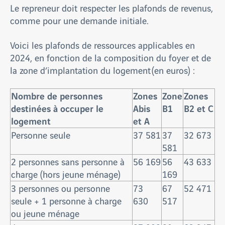
Le repreneur doit respecter les plafonds de revenus,
comme pour une demande initiale.
Voici les plafonds de ressources applicables en
2024, en fonction de la composition du foyer et de
la zone d’implantation du logement (en euros) :
Nombre de personnes
Zones
Zone
Zones
destinées à occuper le
Abis
B1
B2 et C
logement
et A
Personne seule
37 581
37
32 673
581
2 personnes sans personne à
56 169
56
43 633
charge (hors jeune ménage)
169
3 personnes ou personne
73
67
52 471
seule + 1 personne à charge
630
517
ou jeune ménage