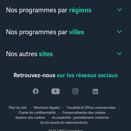
régions
Nos programmes par
villes
Nos programmes par
sites
Nos autres
Retrouvez-nous
sur les réseaux sociaux
Voir
Voir
Voir
Voir
la
la
la
la
Plan du site
Mentions légales
Fiscalités & Offres commerciales
page
page
page
page
Charte de confidentialité
Personnalisation des cookies
Gestion des cookies
Accessibilité : partiellement conforme
facebook
youtube
instagram
linkedin
Accès sourds et malentendants
2026 VINCI Immobilier